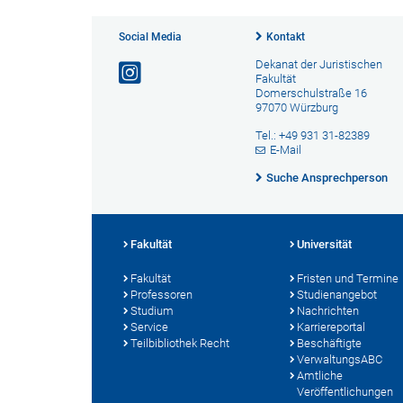
Social Media
Kontakt
Dekanat der Juristischen
Fakultät
Domerschulstraße 16
97070 Würzburg
Tel.: +49 931 31-82389
E-Mail
Suche Ansprechperson
Fakultät
Universität
Fakultät
Fristen und Termine
Professoren
Studienangebot
Studium
Nachrichten
Service
Karriereportal
Teilbibliothek Recht
Beschäftigte
VerwaltungsABC
Amtliche
Veröffentlichungen