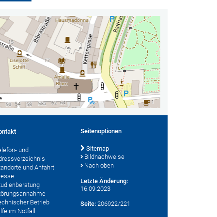
Seitenoptionen
ontakt
Sitemap
elefon- und
Bildnachweise
dressverzeichnis
Nach oben
tandorte und Anfahrt
resse
Letzte Änderung:
tudienberatung
16.09.2023
törungsannahme
echnischer Betrieb
Seite:
206922/221
lfe im Notfall