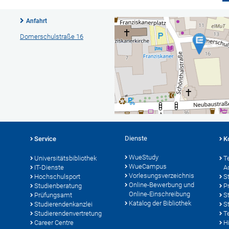
Anfahrt
Domerschulstraße 16
Dienste
Service
K
WueStudy
Universitätsbibliothek
T
WueCampus
IT-Dienste
A
Vorlesungsverzeichnis
Hochschulsport
S
Online-Bewerbung und
Studienberatung
P
Online-Einschreibung
Prüfungsamt
S
Katalog der Bibliothek
Studierendenkanzlei
S
Studierendenvertretung
T
Career Centre
Hi