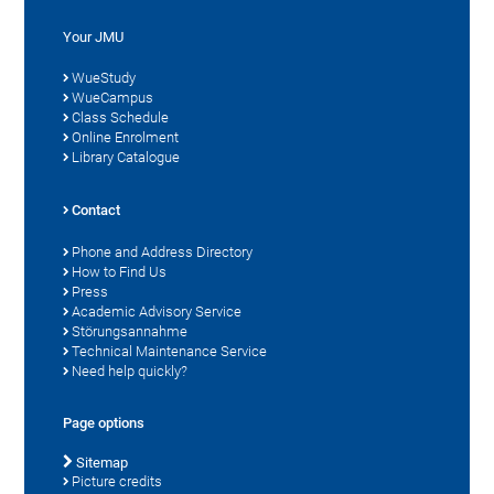
Your JMU
WueStudy
WueCampus
Class Schedule
Online Enrolment
Library Catalogue
Contact
Phone and Address Directory
How to Find Us
Press
Academic Advisory Service
Störungsannahme
Technical Maintenance Service
Need help quickly?
Page options
Sitemap
Picture credits