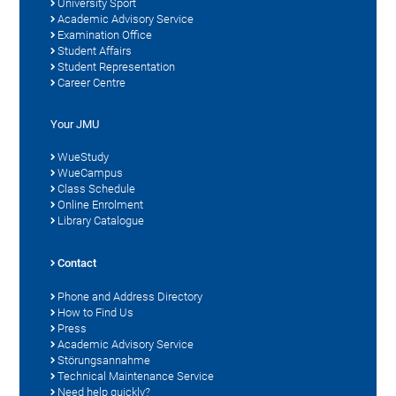
University Sport
Academic Advisory Service
Examination Office
Student Affairs
Student Representation
Career Centre
Your JMU
WueStudy
WueCampus
Class Schedule
Online Enrolment
Library Catalogue
Contact
Phone and Address Directory
How to Find Us
Press
Academic Advisory Service
Störungsannahme
Technical Maintenance Service
Need help quickly?