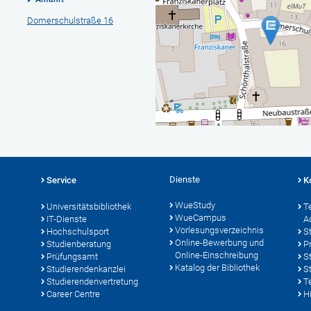
Domerschulstraße 16
Dienste
Service
K
WueStudy
Universitätsbibliothek
T
WueCampus
IT-Dienste
A
Vorlesungsverzeichnis
Hochschulsport
S
Online-Bewerbung und
Studienberatung
P
Online-Einschreibung
Prüfungsamt
S
Katalog der Bibliothek
Studierendenkanzlei
S
Studierendenvertretung
T
Career Centre
Hi