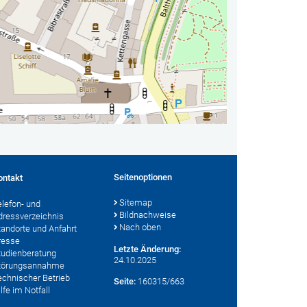
Seitenoptionen
ontakt
Sitemap
elefon- und
Bildnachweise
dressverzeichnis
Nach oben
tandorte und Anfahrt
resse
Letzte Änderung:
tudienberatung
24.10.2025
törungsannahme
echnischer Betrieb
Seite:
160315/663
lfe im Notfall