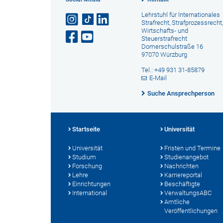
Lehrstuhl für lnternationales
Strafrecht, Strafprozessrecht,
Wirtschafts- und
Steuerstrafrecht
Domerschulstraße 16
97070 Würzburg
Tel.: +49 931 31-85879
E-Mail
Suche Ansprechperson
Startseite
Universität
Universität
Fristen und Termine
Studium
Studienangebot
Forschung
Nachrichten
Lehre
Karriereportal
Einrichtungen
Beschäftigte
International
VerwaltungsABC
Amtliche
Veröffentlichungen