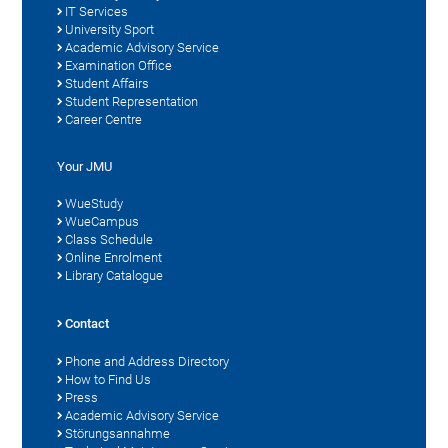
IT Services
University Sport
Academic Advisory Service
Examination Office
Student Affairs
Student Representation
Career Centre
Your JMU
WueStudy
WueCampus
Class Schedule
Online Enrolment
Library Catalogue
Contact
Phone and Address Directory
How to Find Us
Press
Academic Advisory Service
Störungsannahme