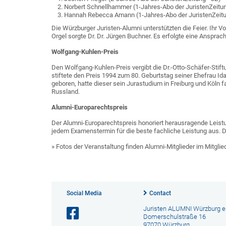
Norbert Schnellhammer (1-Jahres-Abo der JuristenZeitun
Hannah Rebecca Amann (1-Jahres-Abo der JuristenZeitu
Die Würzburger Juristen-Alumni unterstützten die Feier. Ihr Vor
Orgel sorgte Dr. Dr. Jürgen Buchner. Es erfolgte eine Ansprach
Wolfgang-Kuhlen-Preis
Den Wolfgang-Kuhlen-Preis vergibt die Dr.-Otto-Schäfer-Stift
stiftete den Preis 1994 zum 80. Geburtstag seiner Ehefrau I
geboren, hatte dieser sein Jurastudium in Freiburg und Köln fa
Russland.
Alumni-Europarechtspreis
Der Alumni-Europarechtspreis honoriert herausragende Leistun
jedem Examenstermin für die beste fachliche Leistung aus. 
» Fotos der Veranstaltung finden Alumni-Mitglieder im Mitglie
Social Media
Contact
Juristen ALUMNI Würzburg e.
Domerschulstraße 16
97070 Würzburg