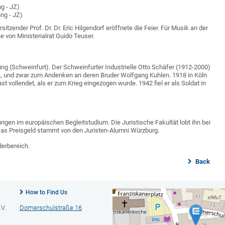
g - JZ)
ng - JZ)
sitzender Prof. Dr. Dr. Eric Hilgendorf eröffnete die Feier. Für Musik an der
e von Ministerialrat Guido Teuser.
ung (Schweinfurt). Der Schweinfurter Industrielle Otto Schäfer (1912-2000)
da, und zwar zum Andenken an deren Bruder Wolfgang Kuhlen. 1918 in Köln
st vollendet, als er zum Krieg eingezogen wurde. 1942 fiel er als Soldat in
gen im europäischen Begleitstudium. Die Juristische Fakultät lobt ihn bei
Das Preisgeld stammt von den Juristen-Alumni Würzburg.
derbereich.
Back
How to Find Us
V.
Domerschulstraße 16