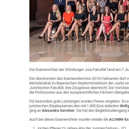
Die Examensfeier der Würzburger Jura-Fakultät fand am 7. Au
Die Absolventen des Examenstermins 2015/I bekamen dort 
Ministerialrat im Bayerischen Staatsministerium der Justiz 
Juristischen Fakultät, ihre Zeugnisse überreicht. Der Vorsitz
die Professoren aus den europarechtlichen Fächern übergabe
Für besonders gute Leistungen wurden Preise vergeben. So e
juristischen Staatsexamen den mit 1.000 Euro dotierten
Wolfg
ging an
Alexandra Gerstner
. Sie hat den Begleitstudiengang
Auch bei dieser Examensfeier wurden wieder die
ALUMNI-Ex
Jochen Pfleger (2-Jahres-Abo der JuristenZeitung - JZ)