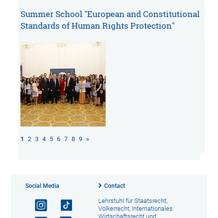
Summer School "European and Constitutional
Standards of Human Rights Protection"
1
2
3
4
5
6
7
8
9
»
Social Media
Contact
Lehrstuhl für Staatsrecht,
Völkerrecht, Internationales
Wirtschaftsrecht und