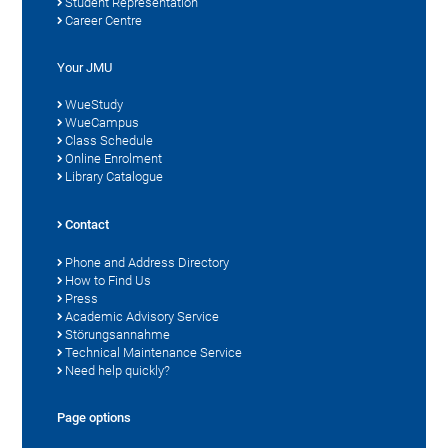
Student Representation
Career Centre
Your JMU
WueStudy
WueCampus
Class Schedule
Online Enrolment
Library Catalogue
Contact
Phone and Address Directory
How to Find Us
Press
Academic Advisory Service
Störungsannahme
Technical Maintenance Service
Need help quickly?
Page options