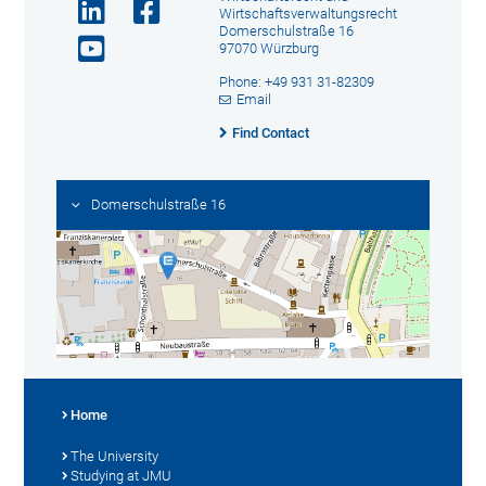
Wirtschaftsverwaltungsrecht
Domerschulstraße 16
97070 Würzburg
Phone: +49 931 31-82309
Email
Find Contact
Domerschulstraße 16
Home
The University
Studying at JMU