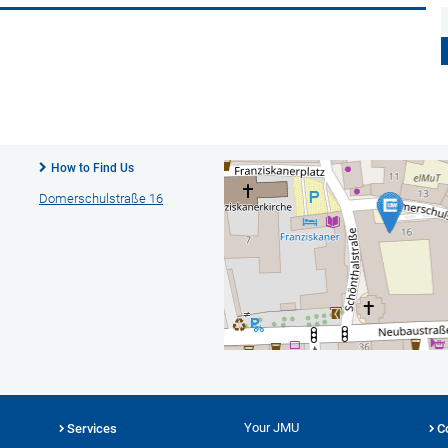
How to Find Us
Domerschulstraße 16
Your JMU
Services
C