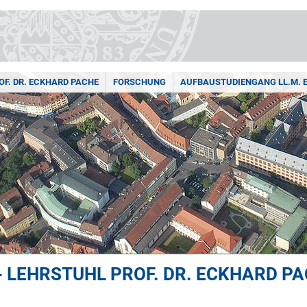
OF. DR. ECKHARD PACHE
FORSCHUNG
AUFBAUSTUDIENGANG LL.M. E
- LEHRSTUHL PROF. DR. ECKHARD P