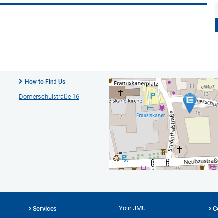
How to Find Us
Domerschulstraße 16
Your JMU
Services
C