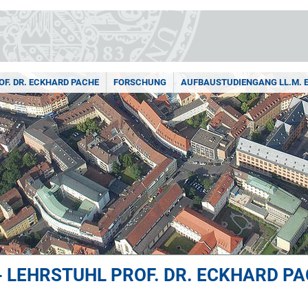
OF. DR. ECKHARD PACHE
FORSCHUNG
AUFBAUSTUDIENGANG LL.M. E
- LEHRSTUHL PROF. DR. ECKHARD P