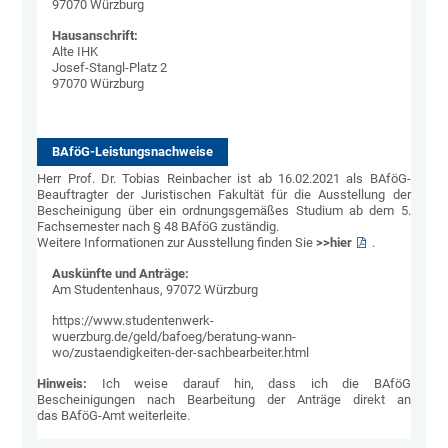
97070 Würzburg
Hausanschrift:
Alte IHK
Josef-Stangl-Platz 2
97070 Würzburg
BAföG-Leistungsnachweise
Herr Prof. Dr. Tobias Reinbacher ist ab 16.02.2021 als BAföG-
Beauftragter der Juristischen Fakultät für die Ausstellung der
Bescheinigung über ein ordnungsgemäßes Studium ab dem 5.
Fachsemester nach § 48 BAföG zuständig.
Weitere Informationen zur Ausstellung finden Sie
>>hier
.
Auskünfte und Anträge:
Am Studentenhaus, 97072 Würzburg
https://www.studentenwerk-
wuerzburg.de/geld/bafoeg/beratung-wann-
wo/zustaendigkeiten-der-sachbearbeiter.html
Hinweis:
Ich weise darauf hin, dass ich die BAföG
Bescheinigungen nach Bearbeitung der Anträge direkt an
das BAföG-Amt weiterleite.