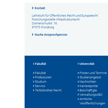
Kontakt
Lehrstuhl für Öffentliches Recht und Europarecht
Forschungsstelle Infrastrukturrecht
Domerschulstr. 16
97070 Würzburg
Suche Ansprechperson
Fakultät
Universität
Fakultät
Fristen und Termine
Professoren
Studienangebot
Studium
Nachrichten
Service
Karriereportal
Teilbibliothek Recht
Beschäftigte
VerwaltungsABC
Amtliche
Veröffentlichungen