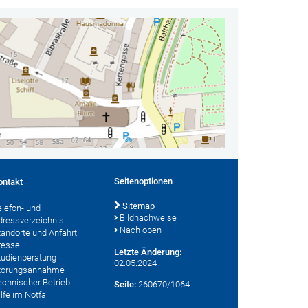
Seitenoptionen
ontakt
Sitemap
elefon- und
Bildnachweise
dressverzeichnis
Nach oben
tandorte und Anfahrt
resse
Letzte Änderung:
tudienberatung
02.05.2024
törungsannahme
echnischer Betrieb
Seite:
260670/1064
lfe im Notfall