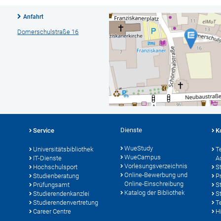
Anfahrt
Domerschulstraße 16
Dienste
Service
K
WueStudy
Universitätsbibliothek
T
WueCampus
IT-Dienste
A
Vorlesungsverzeichnis
Hochschulsport
S
Online-Bewerbung und
Studienberatung
P
Online-Einschreibung
Prüfungsamt
S
Katalog der Bibliothek
Studierendenkanzlei
S
Studierendenvertretung
T
Career Centre
Hi