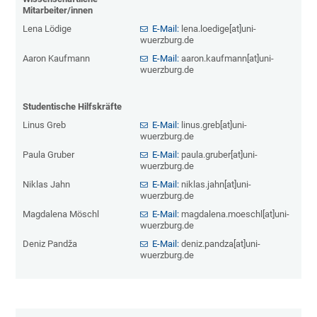
Mitarbeiter/innen
Lena Lödige
E-Mail:
lena.loedige[at]uni-
wuerzburg.de
Aaron Kaufmann
E-Mail:
aaron.kaufmann[at]uni-
wuerzburg.de
Studentische Hilfskräfte
Linus Greb
E-Mail:
linus.greb[at]uni-
wuerzburg.de
Paula Gruber
E-Mail:
paula.gruber[at]uni-
wuerzburg.de
Niklas Jahn
E-Mail:
niklas.jahn[at]uni-
wuerzburg.de
Magdalena Möschl
E-Mail:
magdalena.moeschl[at]uni-
wuerzburg.de
Deniz Pandža
E-Mail:
deniz.pandza[at]uni-
wuerzburg.de