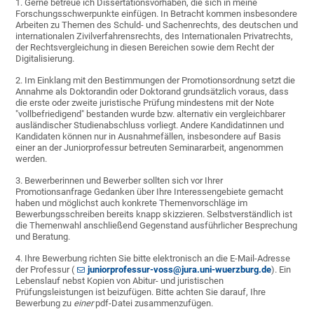
1. Gerne betreue ich Dissertationsvorhaben, die sich in meine
Forschungsschwerpunkte einfügen. In Betracht kommen insbesondere
Arbeiten zu Themen des Schuld- und Sachenrechts, des deutschen und
internationalen Zivilverfahrensrechts, des Internationalen Privatrechts,
der Rechtsvergleichung in diesen Bereichen sowie dem Recht der
Digitalisierung.
2. Im Einklang mit den Bestimmungen der Promotionsordnung setzt die
Annahme als Doktorandin oder Doktorand grundsätzlich voraus, dass
die erste oder zweite juristische Prüfung mindestens mit der Note
"vollbefriedigend" bestanden wurde bzw. alternativ ein vergleichbarer
ausländischer Studienabschluss vorliegt. Andere Kandidatinnen und
Kandidaten können nur in Ausnahmefällen, insbesondere auf Basis
einer an der Juniorprofessur betreuten Seminararbeit, angenommen
werden.
3. Bewerberinnen und Bewerber sollten sich vor Ihrer
Promotionsanfrage Gedanken über Ihre Interessengebiete gemacht
haben und möglichst auch konkrete Themenvorschläge im
Bewerbungsschreiben bereits knapp skizzieren. Selbstverständlich ist
die Themenwahl anschließend Gegenstand ausführlicher Besprechung
und Beratung.
4. Ihre Bewerbung richten Sie bitte elektronisch an die E-Mail-Adresse
der Professur (
juniorprofessur-voss@jura.uni-wuerzburg.de
). Ein
Lebenslauf nebst Kopien von Abitur- und juristischen
Prüfungsleistungen ist beizufügen. Bitte achten Sie darauf, Ihre
Bewerbung zu
einer
pdf-Datei zusammenzufügen.