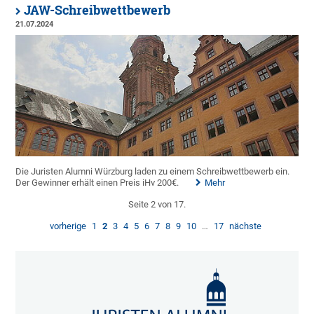
JAW-Schreibwettbewerb
21.07.2024
Die Juristen Alumni Würzburg laden zu einem Schreibwettbewerb ein.
Der Gewinner erhält einen Preis iHv 200€.
Mehr
Seite 2 von 17.
vorherige
1
2
3
4
5
6
7
8
9
10
…
17
nächste