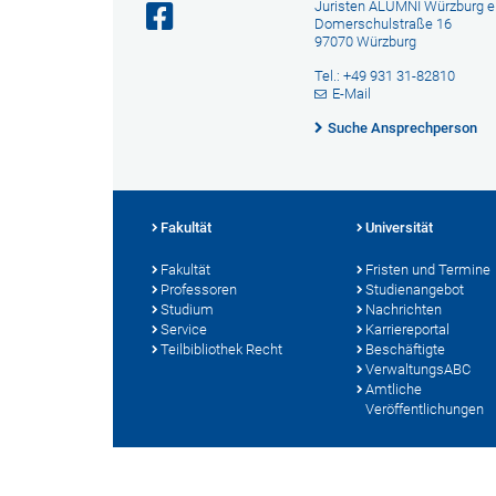
Juristen ALUMNI Würzburg e.
Domerschulstraße 16
97070 Würzburg
Tel.: +49 931 31-82810
E-Mail
Suche Ansprechperson
Fakultät
Universität
Fakultät
Fristen und Termine
Professoren
Studienangebot
Studium
Nachrichten
Service
Karriereportal
Teilbibliothek Recht
Beschäftigte
VerwaltungsABC
Amtliche
Veröffentlichungen