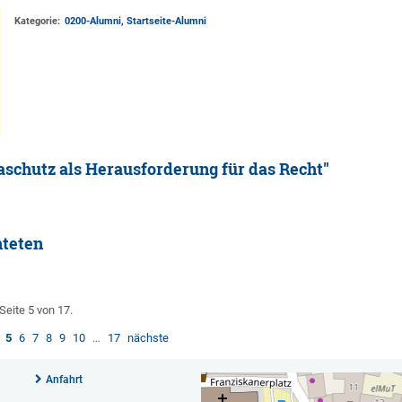
Kategorie:
0200-Alumni, Startseite-Alumni
chutz als Herausforderung für das Recht"
hteten
Seite 5 von 17.
5
6
7
8
9
10
…
17
nächste
Anfahrt