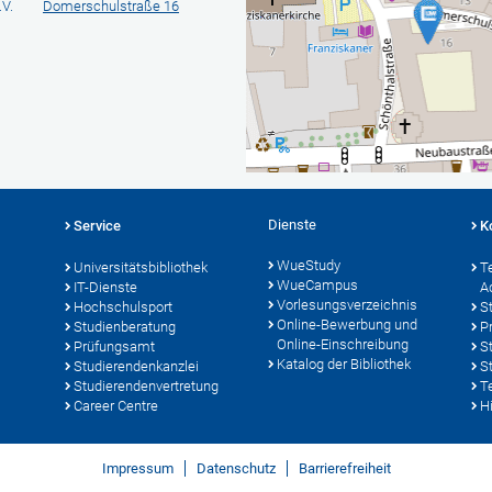
V.
Domerschulstraße 16
Dienste
Service
K
WueStudy
Universitätsbibliothek
T
WueCampus
IT-Dienste
A
Vorlesungsverzeichnis
Hochschulsport
S
Online-Bewerbung und
Studienberatung
P
Online-Einschreibung
Prüfungsamt
S
Katalog der Bibliothek
Studierendenkanzlei
S
Studierendenvertretung
T
Career Centre
Hi
Impressum
Datenschutz
Barrierefreiheit