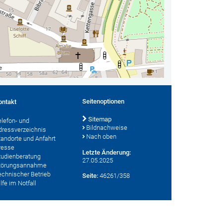
Seitenoptionen
ontakt
Sitemap
elefon- und
Bildnachweise
dressverzeichnis
Nach oben
tandorte und Anfahrt
resse
Letzte Änderung:
tudienberatung
27.05.2025
törungsannahme
echnischer Betrieb
Seite:
46261/358
lfe im Notfall