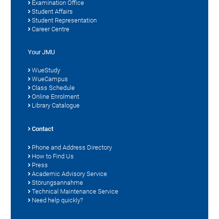
Examination Office
Student Affairs
Student Representation
Career Centre
Your JMU
WueStudy
WueCampus
Class Schedule
Online Enrolment
Library Catalogue
Contact
Phone and Address Directory
How to Find Us
Press
Academic Advisory Service
Störungsannahme
Technical Maintenance Service
Need help quickly?