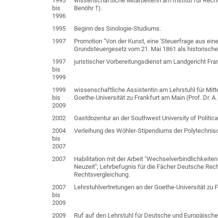
1995
wissenschaftliche Mitarbeiterin am Institut für Rech
bis
Benöhr †).
1996
1995
Beginn des Sinologie-Studiums.
1997
Promotion "Von der Kunst, eine 'Steuerfrage aus eine
Grundsteuergesetz vom 21. Mai 1861 als historische
1997
juristischer Vorbereitungsdienst am Landgericht F
bis
1999
1999
wissenschaftliche Assistentin am Lehrstuhl für Mitt
bis
Goethe-Universität zu Frankfurt am Main (Prof. Dr. A.
2009
2002
Gastdozentur an der Southwest University of Politi
2004
Verleihung des Wöhler-Stipendiums der Polytechnisc
bis
2007
2007
Habilitation mit der Arbeit "Wechselverbindlichkeite
Neuzeit"; Lehrbefugnis für die Fächer Deutsche Rech
Rechtsvergleichung.
2007
Lehrstuhlvertretungen an der Goethe-Universität zu 
bis
2009
2009
Ruf auf den Lehrstuhl für Deutsche und Europäische