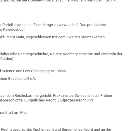
tsgeschichte der Goethe-Universität zu Frankfurt am Main (Prof. Dr. H.-P.
r Parteifrage in eine Finanzfrage zu verwandeln'. Das preußische
s Kaleidoskop".
rankfurt am Main, abgeschlossen mit dem Zweiten Staatsexamen.
elalterliche Rechtsgeschichte, Neuere Rechtsgeschichte und Zivilrecht der
 Cordes).
cal Science and Law Chongqing/ VR China
hen Gesellschaft e.V.
n vor dem Reichskammergericht. Praktiziertes Zivilrecht in der Frühen
tsgeschichte, Bürgerliches Recht, Zivilprozessrecht und
Frankfurt am Main.
 Rechtsgeschichte, Kirchenrecht und Bürgerliches Recht und an der