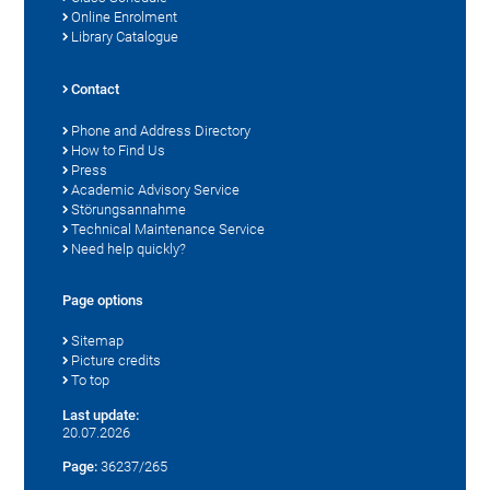
Online Enrolment
Library Catalogue
Contact
Phone and Address Directory
How to Find Us
Press
Academic Advisory Service
Störungsannahme
Technical Maintenance Service
Need help quickly?
Page options
Sitemap
Picture credits
To top
Last update:
20.07.2026
Page:
36237/265