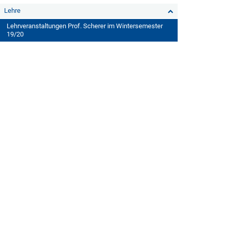
Lehre
Lehrveranstaltungen Prof. Scherer im Wintersemester
19/20