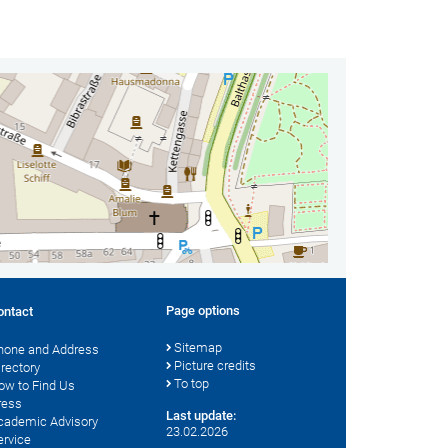
Page options
ontact
Sitemap
hone and Address
Picture credits
irectory
To top
ow to Find Us
ress
Last update:
cademic Advisory
23.02.2026
ervice