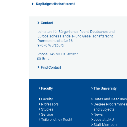
Kapitalgesellschaftsrecht
Contact
Lehrstuhl für Bürgerliches Recht, Deutsches und
Europäisches Handels- und Gesellschaftsrecht
Domerschulstraße 16
97070 Würzburg
Phone: +49 931 31-82327
Email
Find Contact
Faculty
The University
Faculty
Dates and Deadlines
Professors
Degree Programme
Studies
and Subjects
Service
News
Teilbibliothek Recht
Jobs at JMU
Staff Members