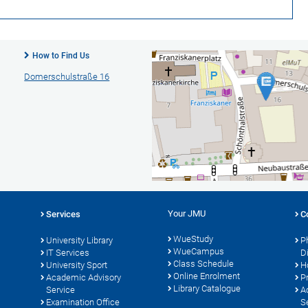
How to Find Us
Domerschulstraße 16
Your JMU
Services
C
WueStudy
University Library
P
WueCampus
s
IT Services
D
Class Schedule
University Sport
H
Online Enrolment
Academic Advisory
P
Library Catalogue
Service
A
Examination Office
S