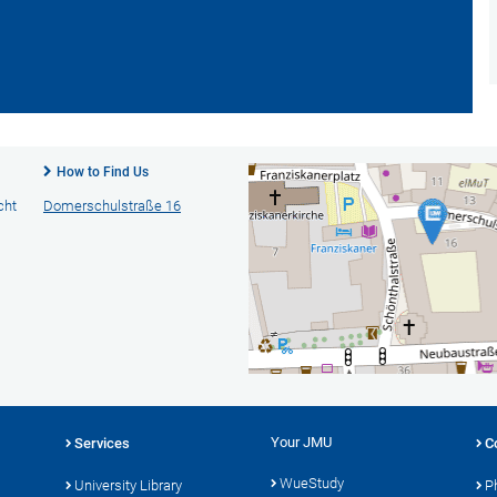
How to Find Us
cht
Domerschulstraße 16
Your JMU
Services
C
WueStudy
University Library
P