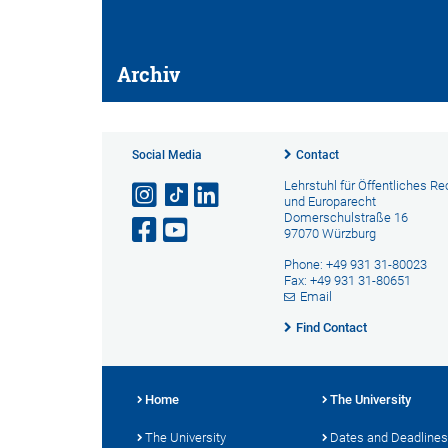
Archiv
Social Media
Contact
Lehrstuhl für Öffentliches Re
und Europarecht
Domerschulstraße 16
97070 Würzburg
Phone: +49 931 31-80023
Fax: +49 931 31-80651
Email
Find Contact
Home
The University
The University
Dates and Deadlines