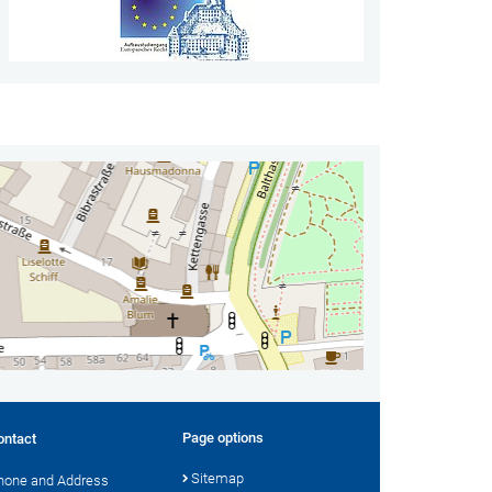
Page options
ontact
Sitemap
hone and Address