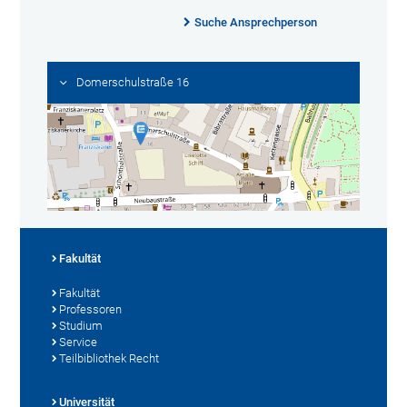
Suche Ansprechperson
Domerschulstraße 16
Fakultät
Fakultät
Professoren
Studium
Service
Teilbibliothek Recht
Universität