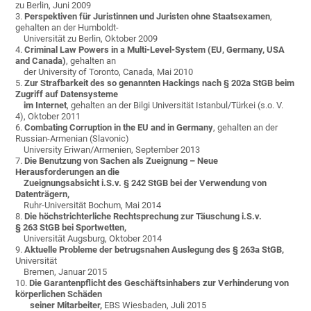
zu Berlin, Juni 2009
3.
Perspektiven für Juristinnen und Juristen ohne Staatsexamen
,
gehalten an der Humboldt-
Universität zu Berlin, Oktober 2009
4.
Criminal Law Powers in a Multi-Level-System (EU, Germany, USA
and Canada)
, gehalten an
der University of Toronto, Canada, Mai 2010
5.
Zur Strafbarkeit des so genannten Hackings nach § 202a StGB beim
Zugriff auf Datensysteme
im Internet
, gehalten an der Bilgi Universität Istanbul/Türkei (s.o. V.
4), Oktober 2011
6.
Combating Corruption in the EU and in Germany
, gehalten an der
Russian-Armenian (Slavonic)
University Eriwan/Armenien, September 2013
7.
Die Benutzung von Sachen als Zueignung – Neue
Herausforderungen an die
Zueignungsabsicht i.S.v. § 242 StGB bei der Verwendung von
Datenträgern,
Ruhr-Universität Bochum, Mai 2014
8.
Die höchstrichterliche Rechtsprechung zur Täuschung i.S.v.
§ 263 StGB bei Sportwetten,
Universität Augsburg, Oktober 2014
9.
Aktuelle Probleme der betrugsnahen Auslegung des § 263a StGB,
Universität
Bremen, Januar 2015
10.
Die Garantenpflicht des Geschäftsinhabers zur Verhinderung von
körperlichen Schäden
seiner Mitarbeiter,
EBS Wiesbaden, Juli 2015