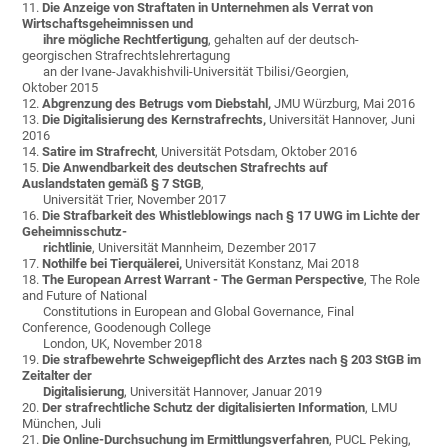
11.
Die Anzeige von Straftaten in Unternehmen als Verrat von
Wirtschaftsgeheimnissen und
ihre mögliche Rechtfertigung
, gehalten auf der deutsch-
georgischen Strafrechtslehrertagung
an der Ivane-Javakhishvili-Universität Tbilisi/Georgien,
Oktober 2015
12.
Abgrenzung des Betrugs vom Diebstahl,
JMU Würzburg, Mai 2016
13.
Die Digitalisierung des Kernstrafrechts,
Universität Hannover, Juni
2016
14.
Satire im Strafrecht
, Universität Potsdam, Oktober 2016
15.
Die Anwendbarkeit des deutschen Strafrechts auf
Auslandstaten gemäß § 7 StGB
,
Universität Trier, November 2017
16.
Die Strafbarkeit des Whistleblowings nach § 17 UWG im Lichte der
Geheimnisschutz-
richtlinie
, Universität Mannheim, Dezember 2017
17.
Nothilfe bei Tierquälerei,
Universität Konstanz, Mai 2018
18.
The European Arrest Warrant - The German Perspective
, The Role
and Future of National
Constitutions in European and Global Governance, Final
Conference, Goodenough College
London, UK, November 2018
19.
Die strafbewehrte Schweigepflicht des Arztes nach § 203 StGB im
Zeitalter der
Digitalisierung
, Universität Hannover, Januar 2019
20.
Der strafrechtliche Schutz der digitalisierten Information
, LMU
München, Juli
21.
Die Online-Durchsuchung im Ermittlungsverfahren
, PUCL Peking,