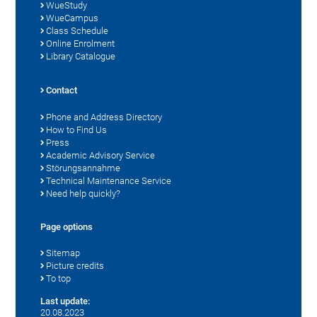
WueStudy
WueCampus
Class Schedule
Online Enrolment
Library Catalogue
Contact
Phone and Address Directory
How to Find Us
Press
Academic Advisory Service
Störungsannahme
Technical Maintenance Service
Need help quickly?
Page options
Sitemap
Picture credits
To top
Last update:
20.08.2023