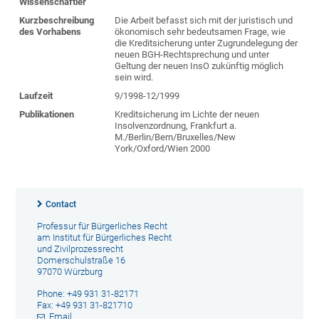
Wissenschaftler
Kurzbeschreibung
Die Arbeit befasst sich mit der juristisch und
des Vorhabens
ökonomisch sehr bedeutsamen Frage, wie
die Kreditsicherung unter Zugrundelegung der
neuen BGH-Rechtsprechung und unter
Geltung der neuen InsO zukünftig möglich
sein wird.
Laufzeit
9/1998-12/1999
Publikationen
Kreditsicherung im Lichte der neuen
Insolvenzordnung, Frankfurt a.
M./Berlin/Bern/Bruxelles/New
York/Oxford/Wien 2000
Contact
Professur für Bürgerliches Recht
am Institut für Bürgerliches Recht
und Zivilprozessrecht
Domerschulstraße 16
97070 Würzburg
Phone: +49 931 31-82171
Fax: +49 931 31-821710
Email