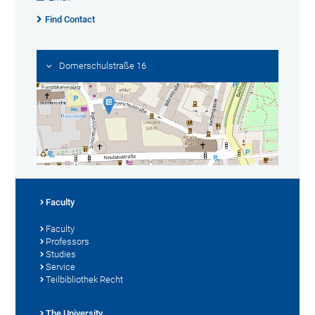
Find Contact
Domerschulstraße 16
Faculty
Faculty
Professors
Studies
Service
Teilbibliothek Recht
The University