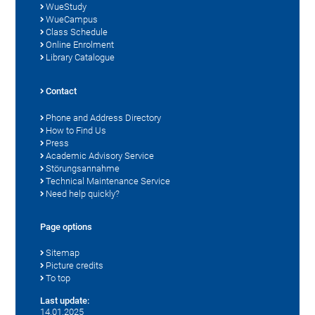
WueStudy
WueCampus
Class Schedule
Online Enrolment
Library Catalogue
Contact
Phone and Address Directory
How to Find Us
Press
Academic Advisory Service
Störungsannahme
Technical Maintenance Service
Need help quickly?
Page options
Sitemap
Picture credits
To top
Last update:
14.01.2025