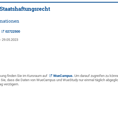
Staatshaftungsrecht
rmationen
:
02722500
 - 29.05.2023
)
esung finden Sie im Kursraum auf
WueCampus
.
Um darauf zugreifen zu könn
en Sie, dass die Daten von WueCampus und WueStudy nur einmal täglich abgegli
g verzögern.