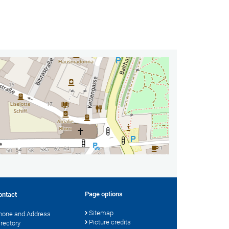
Page options
ontact
Sitemap
hone and Address
Picture credits
irectory