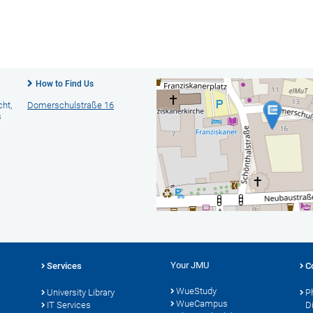
How to Find Us
cht,
Domerschulstraße 16
s
Your JMU
Services
C
WueStudy
University Library
P
WueCampus
s
IT Services
D