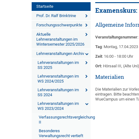
Startseite
Examenskurs: 
Prof. Dr. Ralf Brinktrine
Allgemeine Info
Forschungsschwerpunkte
Aktuelle
Veranstaltungsnummer
Lehrveranstaltungen im
Wintersemester 2025/2026
Tag
: Montag, 17.04.2023
Lehrveranstaltungen Archiv
Zeit
: 16:00 - 18:00 Uhr
Lehrveranstaltungen im
Ort:
Hörsaal III, (Alte Uni
SS 2025
Materialien
Lehrveranstaltungen im
WS 2024/2025
Die Materialien zur Vorl
Lehrveranstaltungen im
eintragen. Bitte beacht
SS 2024
WueCampus um einen Ta
Lehrveranstaltungen im
WS 2023/2024
Verfassungsrechtsvergleichung
II
Besonderes
Verwaltungsrecht vertieft