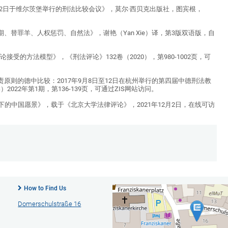
年10月8日至12日于维尔茨堡举行的刑法比较会议》，莫尔·西贝克出版社，图宾根，
）：报应、刑期、替罪羊、人权惩罚、自然法》，谢艳（Yan Xie）译，第3版双语版，自
法理论接受的方法模型》，《刑法评论》132卷（2020），第980-1002页，可
rf（主编）：《罪责原则的德中比较：2017年9月8日至12日在杭州举行的第四届中德刑法教
022年第1期，第136-139页，可通过ZIS网站访问。
—德国视角下的中国愿景》，载于《北京大学法律评论》，2021年12月2日，在线可访
How to Find Us
Domerschulstraße 16