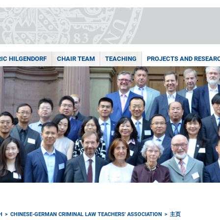
ERIC HILGENDORF
CHAIR TEAM
TEACHING
PROJECTS AND RESEAR
H
CHINESE-GERMAN CRIMINAL LAW TEACHERS' ASSOCIATION
主页