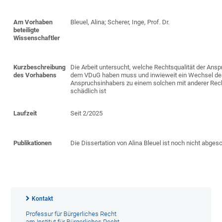
Am Vorhaben
Bleuel, Alina; Scherer, Inge, Prof. Dr.
beteiligte
Wissenschaftler
Kurzbeschreibung
Die Arbeit untersucht, welche Rechtsqualität der Ans
des Vorhabens
dem VDuG haben muss und inwieweit ein Wechsel d
Anspruchsinhabers zu einem solchen mit anderer Rech
schädlich ist
Laufzeit
Seit 2/2025
Publikationen
Die Dissertation von Alina Bleuel ist noch nicht abges
Kontakt
Professur für Bürgerliches Recht
am Institut für Bürgerliches Recht