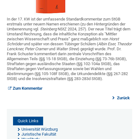
In der 17. KW ist der umfassende Standardkommentar zum StGB
erstmals unter neuem Namen erschienen (zu den Hintergründen der
Umbenennung vgl.
Steinberg
NStZ 2024, 257). Der neue Titel trägt dem
Umstand Rechnung, dass die inhaltliche Konzeption als "Mittler
zwischen Wissenschaft und Praxis“ ganz maßgeblich von
Horst
Schröder
und später von dessen Tübinger Schülern (
Albin Eser, Theodor
Lenckner, Peter Cramer
und
Walter Stree
) geprägt wurde. Prof. Dr.
Frank Schuster kommentiert darin zentrale Vorschriften des
Allgemeinen Teils (§§ 15-18 StGB), die Einziehung (§§ 73-76b StGB),
Straftaten gegen ausländische Staaten (§§ 102-104a StGB), das
Straftaten gegen Verfassungsorgane sowie bei Wahlen und
Abstimmungen (§§ 105-108f StGB), die Urkundendelikte (§§ 267-282
StGB) und die Insolvenzstraftaten (§§ 283-283d StGB).
Zum Kommentar
Zurück
Quick Links
Universität Würzburg
Juristische Fakultät