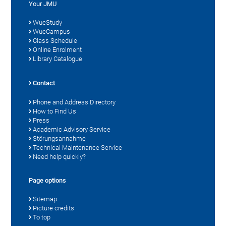
Your JMU
WueStudy
WueCampus
Class Schedule
Online Enrolment
Library Catalogue
Contact
Phone and Address Directory
How to Find Us
Press
Academic Advisory Service
Störungsannahme
Technical Maintenance Service
Need help quickly?
Page options
Sitemap
Picture credits
To top