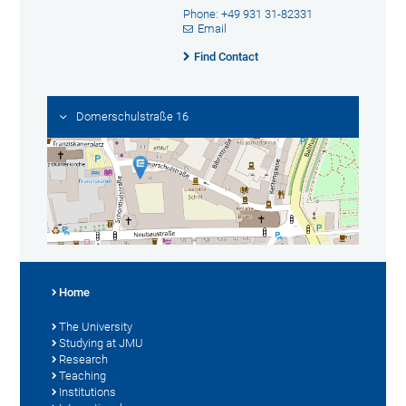
Phone: +49 931 31-82331
Email
Find Contact
Domerschulstraße 16
Home
The University
Studying at JMU
Research
Teaching
Institutions