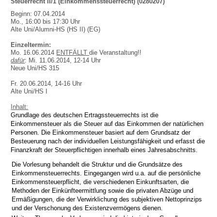
Steuerrecht II/1 (Einkommenssteuerrecht) (0280207)
Beginn: 07.04.2014
Mo., 16:00 bis 17:30 Uhr
Alte Uni/Alumni-HS (HS II) (EG)
Einzeltermin:
Mo. 16.06.2014
ENTFÄLLT
die Veranstaltung!!
dafür
: Mi. 11.06.2014, 12-14 Uhr
Neue Uni/HS 315
Fr. 20.06.2014, 14-16 Uhr
Alte Uni/HS I
Inhalt:
Grundlage des deutschen Ertragssteuerrechts ist die
Einkommensteuer als die Steuer auf das Einkommen der natürlichen
Personen. Die Einkommensteuer basiert auf dem Grundsatz der
Besteuerung nach der individuellen Leistungsfähigkeit und erfasst die
Finanzkraft der Steuerpflichtigen innerhalb eines Jahresabschnitts.
Die Vorlesung behandelt die Struktur und die Grundsätze des
Einkommensteuerrechts. Eingegangen wird u.a. auf die persönliche
Einkommensteuerpflicht, die verschiedenen Einkunftsarten, die
Methoden der Einkünfteermittlung sowie die privaten Abzüge und
Ermäßigungen, die der Verwirklichung des subjektiven Nettoprinzips
und der Verschonung des Existenzvermögens dienen.