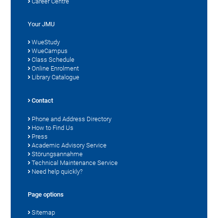
Career Centre
Your JMU
WueStudy
WueCampus
Class Schedule
Online Enrolment
Library Catalogue
Contact
Phone and Address Directory
How to Find Us
Press
Academic Advisory Service
Störungsannahme
Technical Maintenance Service
Need help quickly?
Page options
Sitemap