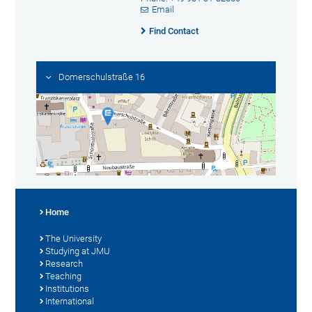
Email
Find Contact
Domerschulstraße 16
Home
The University
Studying at JMU
Research
Teaching
Institutions
International