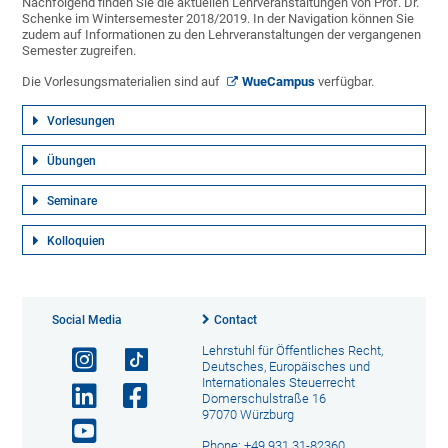
Nachfolgend finden Sie die aktuellen Lehrveranstaltungen von Prof. Dr.
Schenke im Wintersemester 2018/2019. In der Navigation können Sie
zudem auf Informationen zu den Lehrveranstaltungen der vergangenen
Semester zugreifen.
Die Vorlesungsmaterialien sind auf
WueCampus
verfügbar.
Vorlesungen
Übungen
Seminare
Kolloquien
Social Media
Contact
Lehrstuhl für Öffentliches Recht,
Deutsches, Europäisches und
Internationales Steuerrecht
Domerschulstraße 16
97070 Würzburg
Phone: +49 931 31-82360