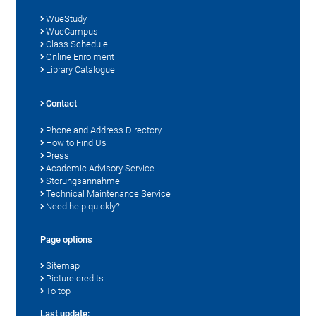
WueStudy
WueCampus
Class Schedule
Online Enrolment
Library Catalogue
Contact
Phone and Address Directory
How to Find Us
Press
Academic Advisory Service
Störungsannahme
Technical Maintenance Service
Need help quickly?
Page options
Sitemap
Picture credits
To top
Last update: