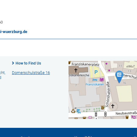
60
ni-wuerzburg.de
How to Find Us
cht,
Domerschulstraße 16
d