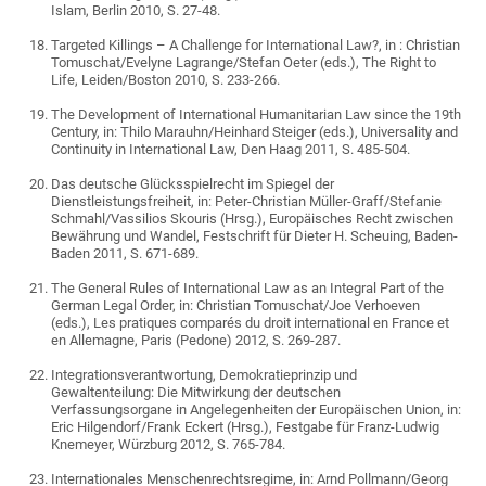
Islam, Berlin 2010, S. 27-48.
Targeted Killings – A Challenge for International Law?, in : Christian
Tomuschat/Evelyne Lagrange/Stefan Oeter (eds.), The Right to
Life, Leiden/Boston 2010, S. 233-266.
The Development of International Humanitarian Law since the 19th
Century, in: Thilo Marauhn/Heinhard Steiger (eds.), Universality and
Continuity in International Law, Den Haag 2011, S. 485-504.
Das deutsche Glücksspielrecht im Spiegel der
Dienstleistungsfreiheit, in: Peter-Christian Müller-Graff/Stefanie
Schmahl/Vassilios Skouris (Hrsg.), Europäisches Recht zwischen
Bewährung und Wandel, Festschrift für Dieter H. Scheuing, Baden-
Baden 2011, S. 671-689.
The General Rules of International Law as an Integral Part of the
German Legal Order, in: Christian Tomuschat/Joe Verhoeven
(eds.), Les pratiques comparés du droit international en France et
en Allemagne, Paris (Pedone) 2012, S. 269-287.
Integrationsverantwortung, Demokratieprinzip und
Gewaltenteilung: Die Mitwirkung der deutschen
Verfassungsorgane in Angelegenheiten der Europäischen Union, in:
Eric Hilgendorf/Frank Eckert (Hrsg.), Festgabe für Franz-Ludwig
Knemeyer, Würzburg 2012, S. 765-784.
Internationales Menschenrechtsregime, in: Arnd Pollmann/Georg