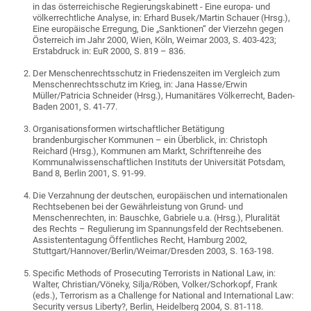
in das österreichische Regierungskabinett - Eine europa- und
völkerrechtliche Analyse, in: Erhard Busek/Martin Schauer (Hrsg.),
Eine europäische Erregung, Die „Sanktionen“ der Vierzehn gegen
Österreich im Jahr 2000, Wien, Köln, Weimar 2003, S. 403-423;
Erstabdruck in: EuR 2000, S. 819 – 836.
Der Menschenrechtsschutz in Friedenszeiten im Vergleich zum
Menschenrechtsschutz im Krieg, in: Jana Hasse/Erwin
Müller/Patricia Schneider (Hrsg.), Humanitäres Völkerrecht, Baden-
Baden 2001, S. 41-77.
Organisationsformen wirtschaftlicher Betätigung
brandenburgischer Kommunen – ein Überblick, in: Christoph
Reichard (Hrsg.), Kommunen am Markt, Schriftenreihe des
Kommunalwissenschaftlichen Instituts der Universität Potsdam,
Band 8, Berlin 2001, S. 91-99.
Die Verzahnung der deutschen, europäischen und internationalen
Rechtsebenen bei der Gewährleistung von Grund- und
Menschenrechten, in: Bauschke, Gabriele u.a. (Hrsg.), Pluralität
des Rechts – Regulierung im Spannungsfeld der Rechtsebenen.
Assistententagung Öffentliches Recht, Hamburg 2002,
Stuttgart/Hannover/Berlin/Weimar/Dresden 2003, S. 163-198.
Specific Methods of Prosecuting Terrorists in National Law, in:
Walter, Christian/Vöneky, Silja/Röben, Volker/Schorkopf, Frank
(eds.), Terrorism as a Challenge for National and International Law:
Security versus Liberty?, Berlin, Heidelberg 2004, S. 81-118.