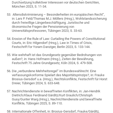
Durchsetzung kollektiver Interessen vor deutschen Gerichten,
München 2023, S. 11-34.
Altersdiskriminierung – Besonderheiten im europäischen Recht“,
in: Lars P. Feld/Thomas M.J. Möllers (Hrsg.), Wohlstandssicherung
durch freiwillige Längerbeschäftigung. Juristische und
ökonomische Fragen der Pensionierung von
Universitätsprofessoren, Tübingen 2023, S. 33-63.
Erosion of the Rule of Law: Curtailing the Powers of Constitutional
Courts, in: Eric Hilgendorf (Hrsg.), Law in Times of Crisis,
Festschrift for Yoram Danziger, Berlin 2023, S. 133-144.
Wie wehrhaft ist das Grundgesetz gegenüber Bedrohungen von
außen?, in: Hans Hofmann (Hrsg.), Zeiten der Bewährung,
Festschrift 75 Jahre Grundgesetz, Köln 2024, S. 479-508.
Die „verbundene Mehrheitsregel“ im Bundeswahlrecht. Eine
verfassungskonforme Spielart des Majoritätsprinzips?, in: Frauke
Brosius-Gersdorf u.a. (Hrsg.), Rechtskonflikte, Festschrift für Horst
Dreier, Tübingen 2024, S. 633-648
.
Nachrichtendienste in bewaffneten Konflikten, in: Jan-Hendrik
Dietrich/Klaus Ferdinand Gärditz/Kurt Graulich/Christoph
Gusy/Gunter Warg (Hrsg.), Nachrichtendienste und bewaffnete
Konflikte, Tübingen 2025, S. 89-110.
Internationale Offenheit, in: Brosius-Gersdorf, Frauke/Gärditz,