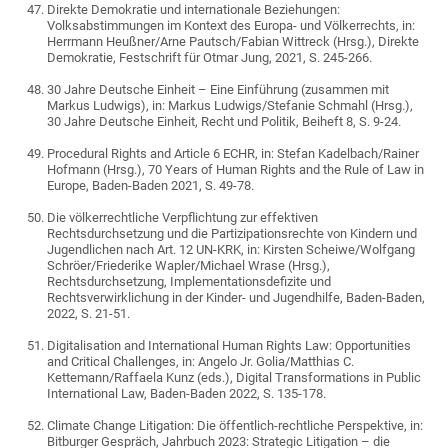
Direkte Demokratie und internationale Beziehungen:
Volksabstimmungen im Kontext des Europa- und Völkerrechts, in:
Herrmann Heußner/Arne Pautsch/Fabian Wittreck (Hrsg.), Direkte
Demokratie, Festschrift für Otmar Jung, 2021, S. 245-266.
30 Jahre Deutsche Einheit – Eine Einführung (zusammen mit
Markus Ludwigs), in: Markus Ludwigs/Stefanie Schmahl (Hrsg.),
30 Jahre Deutsche Einheit, Recht und Politik, Beiheft 8, S. 9-24.
Procedural Rights and Article 6 ECHR, in: Stefan Kadelbach/Rainer
Hofmann (Hrsg.), 70 Years of Human Rights and the Rule of Law in
Europe, Baden-Baden 2021, S. 49-78.
Die völkerrechtliche Verpflichtung zur effektiven
Rechtsdurchsetzung und die Partizipationsrechte von Kindern und
Jugendlichen nach Art. 12 UN-KRK, in: Kirsten Scheiwe/Wolfgang
Schröer/Friederike Wapler/Michael Wrase (Hrsg.),
Rechtsdurchsetzung, Implementationsdefizite und
Rechtsverwirklichung in der Kinder- und Jugendhilfe, Baden-Baden,
2022, S. 21-51.
Digitalisation and International Human Rights Law: Opportunities
and Critical Challenges, in: Angelo Jr. Golia/Matthias C.
Kettemann/Raffaela Kunz (eds.), Digital Transformations in Public
International Law, Baden-Baden 2022, S. 135-178.
Climate Change Litigation: Die öffentlich-rechtliche Perspektive, in:
Bitburger Gespräch, Jahrbuch 2023: Strategic Litigation – die