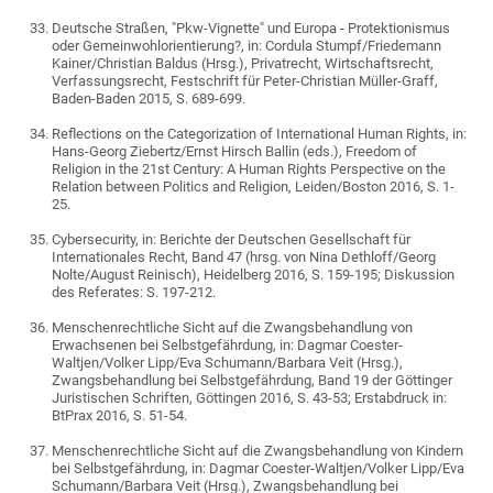
Deutsche Straßen, "Pkw-Vignette" und Europa - Protektionismus
oder Gemeinwohlorientierung?, in: Cordula Stumpf/Friedemann
Kainer/Christian Baldus (Hrsg.), Privatrecht, Wirtschaftsrecht,
Verfassungsrecht, Festschrift für Peter-Christian Müller-Graff,
Baden-Baden 2015, S. 689-699.
Reflections on the Categorization of International Human Rights, in:
Hans-Georg Ziebertz/Ernst Hirsch Ballin (eds.), Freedom of
Religion in the 21st Century: A Human Rights Perspective on the
Relation between Politics and Religion, Leiden/Boston 2016, S. 1-
25.
Cybersecurity, in: Berichte der Deutschen Gesellschaft für
Internationales Recht, Band 47 (hrsg. von Nina Dethloff/Georg
Nolte/August Reinisch), Heidelberg 2016, S. 159-195; Diskussion
des Referates: S. 197-212.
Menschenrechtliche Sicht auf die Zwangsbehandlung von
Erwachsenen bei Selbstgefährdung, in: Dagmar Coester-
Waltjen/Volker Lipp/Eva Schumann/Barbara Veit (Hrsg.),
Zwangsbehandlung bei Selbstgefährdung, Band 19 der Göttinger
Juristischen Schriften, Göttingen 2016, S. 43-53; Erstabdruck in:
BtPrax 2016, S. 51-54.
Menschenrechtliche Sicht auf die Zwangsbehandlung von Kindern
bei Selbstgefährdung, in: Dagmar Coester-Waltjen/Volker Lipp/Eva
Schumann/Barbara Veit (Hrsg.), Zwangsbehandlung bei