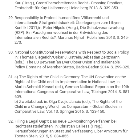
Kau (Hrsg.), Grenzüberschreitendes Recht - Crossing Frontiers,
Festschrift für Kay Hailbronner, Heidelberg 2013, S. 339-353.
Responsibility to Protect, humanitäres Völkerrecht und
internationale Strafgerichtsbarkeit: Überlegungen zum Libyen-
Konflikt 2011,in: Peter Hilpold (Hrsg.), Die Schutzverantwortung
(R2P): Ein Paradigmenwechsel in der Entwicklung des
Internationalen Rechts?, Martinus Nijhoff Publishers 2013, S. 245-
270.
National Constitutional Reservations with Respect to Social Policy,
in: Thomas Giegerich/Oskar J. Gstrein/Sebastian Zeitzmann
(eds.), The EU Between 'an Ever Closer Union' and Inalienable
Policy Domains of Member States, Baden-Baden 2014, S. 299-325.
a) The Rights of the Child in Germany: The UN Convention on the
Rights of the Child and its Implementation in National Law, in:
Martin Schmidt-Kessel (ed.), German National Reports on the 19th
International Congress of Comparative Law, Tübingen 2014, S. 581-
609.
b) Zweitabdruck in: Olga Cvejic Jancic (ed.), The Rights of the
Child in a Changing World, Ius Comparatum - Global Studies in
Comparative Law, Vol. 13, Springer 2016, S. 123-150.
Filling a Legal Gap?: Das neue EU-Monitoring-Verfahren bei
Rechtsstaatsdefiziten, in: Christian Calliess (Hrsg.),
Herausforderungen an Staat und Verfassung, Liber Amicorum für
Torsten Stein, 2015, S. 834-855.