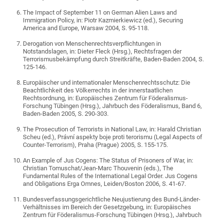
The Impact of September 11 on German Alien Laws and
Immigration Policy, in: Piotr Kazmierkiewicz (ed.), Securing
America and Europe, Warsaw 2004, S. 95-118.
Derogation von Menschenrechtsverpflichtungen in
Notstandslagen, in: Dieter Fleck (Hrsg.), Rechtsfragen der
Terrorismusbekämpfung durch Streitkräfte, Baden-Baden 2004, S.
125-146.
Europäischer und internationaler Menschenrechtsschutz: Die
Beachtlichkeit des Völkerrechts in der innerstaatlichen
Rechtsordnung, in: Europäisches Zentrum für Föderalismus-
Forschung Tübingen (Hrsg.), Jahrbuch des Föderalismus, Band 6,
Baden-Baden 2005, S. 290-303.
The Prosecution of Terrorists in National Law, in: Harald Christian
Scheu (ed.), Právní aspekty boje proti terorismu (Legal Aspects of
Counter-Terrorism), Praha (Prague) 2005, S. 155-175.
An Example of Jus Cogens: The Status of Prisoners of War, in:
Christian Tomuschat/Jean-Marc Thouvenin (eds.), The
Fundamental Rules of the International Legal Order. Jus Cogens
and Obligations Erga Omnes, Leiden/Boston 2006, S. 41-67.
Bundesverfassungsgerichtliche Neujustierung des Bund-Länder-
Verhältnisses im Bereich der Gesetzgebung, in: Europäisches
Zentrum für Föderalismus-Forschung Tübingen (Hrsg.), Jahrbuch