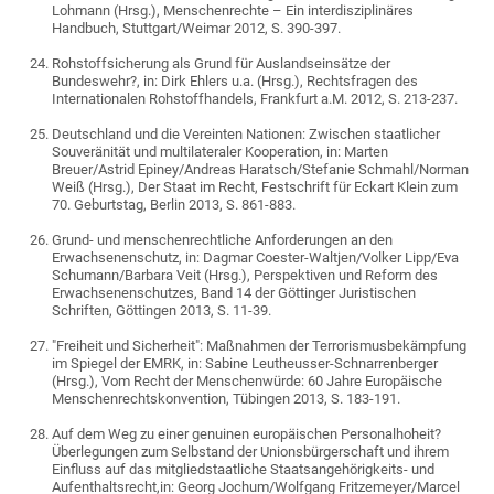
Lohmann (Hrsg.), Menschenrechte – Ein interdisziplinäres
Handbuch, Stuttgart/Weimar 2012, S. 390-397.
Rohstoffsicherung als Grund für Auslandseinsätze der
Bundeswehr?, in: Dirk Ehlers u.a. (Hrsg.), Rechtsfragen des
Internationalen Rohstoffhandels, Frankfurt a.M. 2012, S. 213-237.
Deutschland und die Vereinten Nationen: Zwischen staatlicher
Souveränität und multilateraler Kooperation, in: Marten
Breuer/Astrid Epiney/Andreas Haratsch/Stefanie Schmahl/Norman
Weiß (Hrsg.), Der Staat im Recht, Festschrift für Eckart Klein zum
70. Geburtstag, Berlin 2013, S. 861-883.
Grund- und menschenrechtliche Anforderungen an den
Erwachsenenschutz, in: Dagmar Coester-Waltjen/Volker Lipp/Eva
Schumann/Barbara Veit (Hrsg.), Perspektiven und Reform des
Erwachsenenschutzes, Band 14 der Göttinger Juristischen
Schriften, Göttingen 2013, S. 11-39.
"Freiheit und Sicherheit": Maßnahmen der Terrorismusbekämpfung
im Spiegel der EMRK, in: Sabine Leutheusser-Schnarrenberger
(Hrsg.), Vom Recht der Menschenwürde: 60 Jahre Europäische
Menschenrechtskonvention, Tübingen 2013, S. 183-191.
Auf dem Weg zu einer genuinen europäischen Personalhoheit?
Überlegungen zum Selbstand der Unionsbürgerschaft und ihrem
Einfluss auf das mitgliedstaatliche Staatsangehörigkeits- und
Aufenthaltsrecht,in: Georg Jochum/Wolfgang Fritzemeyer/Marcel