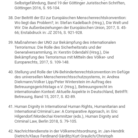
Selbstgefährdung, Band 19 der Göttinger Juristischen Schriften,
Göttingen 2016, S. 95-104.
Der Beitritt der EU zur Europäischen Menschenrechtskonvention:
Wo liegt das Problem?, in: Stefan Kadelbach (Hrsg.), Die Welt und
Wir: Die Außenbeziehungen der Europäischen Union, 2017, S. 45-
66; Erstabdruck in: JZ 2016, S. 921-928.
Maßnahmen der UNO zur Bekämpfung des internationalen
Terrorismus: Die Rolle des Sicherheitsrats und der
Generalversammlung, in: Kerstin Odendahl (Hrsg.), Die
Bekämpfung des Terrorismus mit Mitteln des Völker- und
Europarechts, 2017, S. 109-148.
Stellung und Rolle der UN-Behindertenrechtskonvention im Gefüge
des universellen Menschenrechtsschutzsystems, in: Andrea
Diekmann/Volker Lipp/Peter Winterstein im Auftrag des
Betreuungsgerichtstags e.V. (Hrsg.), Betreuungsrecht im
internationalen Kontext: Aktuelle Aspekte in Deutschland, Betrifft:
Betreuung, Band 15, 2017, S. 82-89.
Human Dignity in International Human Rights, Humanitarian and
International Criminal Law: A Comparative Approach, in: Eric
Hilgendorf/Mordechai Kremnitzer (eds.), Human Dignity and
Criminal Law, Berlin 2018, S. 79-105.
Nachrichtendienste in der Völkerrechtsordnung, in: Jan-Hendrik
Dietrich/Klaus Ferdinand Gärditz/Kurt Graulich/Christoph