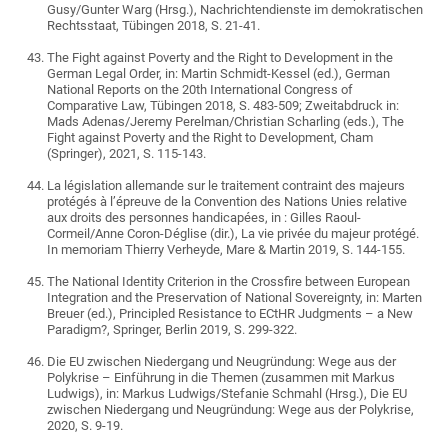
Gusy/Gunter Warg (Hrsg.), Nachrichtendienste im demokratischen
Rechtsstaat, Tübingen 2018, S. 21-41.
The Fight against Poverty and the Right to Development in the
German Legal Order, in: Martin Schmidt-Kessel (ed.), German
National Reports on the 20th International Congress of
Comparative Law, Tübingen 2018, S. 483-509;
Zweitabdruck in:
Mads Adenas/Jeremy Perelman/Christian Scharling (eds.), The
Fight against Poverty and the Right to Development, Cham
(Springer), 2021, S. 115-143.
La législation allemande sur le traitement contraint des majeurs
protégés à l’épreuve de la Convention des Nations Unies relative
aux droits des personnes handicapées, in : Gilles Raoul-
Cormeil/Anne Coron-Déglise (dir.), La vie privée du majeur protégé.
In memoriam Thierry Verheyde, Mare & Martin 2019, S. 144-155.
The National Identity Criterion in the Crossfire between European
Integration and the Preservation of National Sovereignty, in: Marten
Breuer (ed.), Principled Resistance to ECtHR Judgments – a New
Paradigm?, Springer, Berlin 2019, S. 299-322.
Die EU zwischen Niedergang und Neugründung: Wege aus der
Polykrise – Einführung in die Themen (zusammen mit Markus
Ludwigs), in: Markus Ludwigs/Stefanie Schmahl (Hrsg.), Die EU
zwischen Niedergang und Neugründung: Wege aus der Polykrise,
2020, S. 9-19.