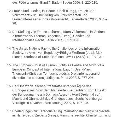
des Föderalismus, Band 7, Baden-Baden 2006, S. 220-236.
Frauen und Frieden, in: Beate Rudolf (Hrsg.), Frauen und
Völkerrecht: Zur Einwirkung von Frauenrechten und
Fraueninteressen auf das Völkerrecht, Baden-Baden 2006, S. 47-
70.
Die Stellung von Frauen im humanitären Völkerrecht, in: Andreas
Zimmermann/Thomas Giegerich (Hrsg.), Gender und
Internationales Recht, Berlin 2007, S. 171-198.
The United Nations Facing the Challenges of the Information
Society, in: Armin von Bogdandy/Rüdiger Wolfrum (eds.), Max
Planck Yearbook of United Nations Law 11 (2007), S. 197-231.
The European Court of Human Rights as Centre and Motor of a
European Concept of International Law, in: Jean-Marc
Thouvenin/Christian Tomuschat (éds.), Droit international et
diversité des cultures juridiques, Paris 2008, S. 277-296.
Der Einsatz deutscher Streitkräfte unter der Ägide des
Grundgesetzes: Vom demilitarisierten Deutschland zum Einsatz
der Bundesmarine am Golf von Aden, in: Horst Dreier (Hrsg.),
Macht und Ohnmacht des Grundgesetzes, Sechs Würzburger
Vorträge zu 60 Jahren Verfassung, 2009, S. 107-136.
Überlegungen zur Kategorisierung internationaler Menschenrechte,
in: Hans-Georg Ziebertz (Hrsg.), Menschenrechte, Christentum und