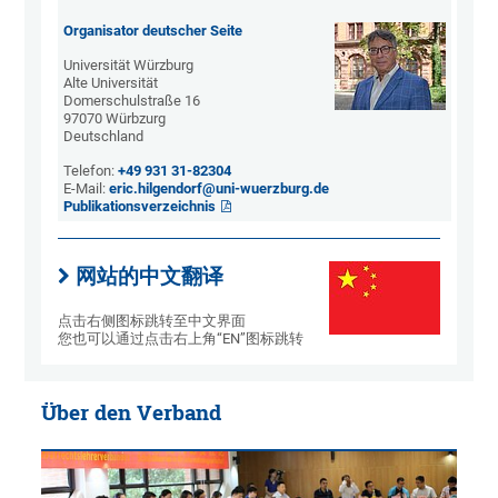
Organisator deutscher Seite
Universität Würzburg
Alte Universität
Domerschulstraße 16
97070 Würbzurg
Deutschland
Telefon:
+49 931 31-82304
E-Mail:
eric.hilgendorf@uni-wuerzburg.de
Publikationsverzeichnis
网站的中文翻译
点击右侧图标跳转至中文界面
您也可以通过点击右上角“EN”图标跳转
Über den Verband