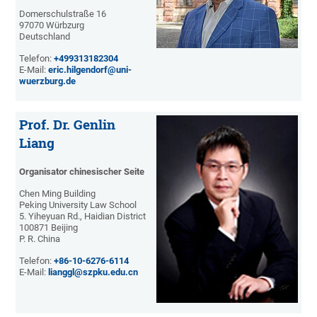
Domerschulstraße 16
97070 Würbzurg
Deutschland
Telefon:
+499313182304
E-Mail:
eric.hilgendorf@uni-
wuerzburg.de
Prof. Dr. Genlin
Liang
Organisator chinesischer Seite
Chen Ming Building
Peking University Law School
5. Yiheyuan Rd., Haidian District
100871 Beijing
P. R. China
Telefon:
+86-10-6276-6114
E-Mail:
lianggl@szpku.edu.cn