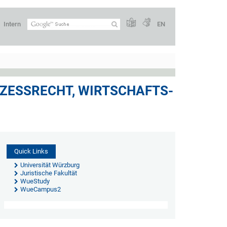
Intern
EN
ZESSRECHT, WIRTSCHAFTS-
Quick Links
Universität Würzburg
Juristische Fakultät
WueStudy
WueCampus2