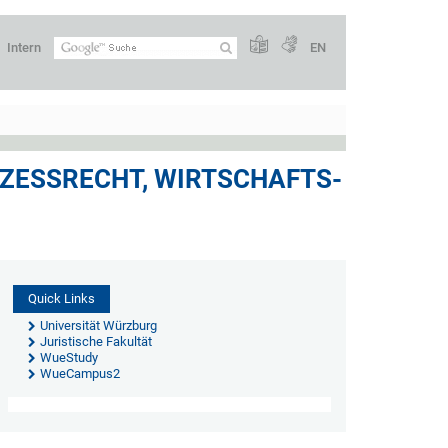
Intern
EN
ZESSRECHT, WIRTSCHAFTS-
Quick Links
Universität Würzburg
Juristische Fakultät
WueStudy
WueCampus2