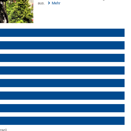
aus.
Mehr
trag)