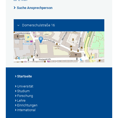
Suche Ansprechperson
Domerschulstraße 16
Startseite
Universität
Studium
Forschung
Lehre
Einrichtungen
International