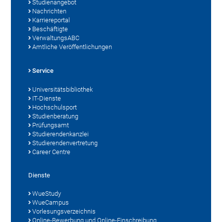
Studienangebot
Nachrichten
Karriereportal
Beschäftigte
VerwaltungsABC
Amtliche Veröffentlichungen
Service
Universitätsbibliothek
IT-Dienste
Hochschulsport
Studienberatung
Prüfungsamt
Studierendenkanzlei
Studierendenvertretung
Career Centre
Dienste
WueStudy
WueCampus
Vorlesungsverzeichnis
Online-Bewerbung und Online-Einschreibung