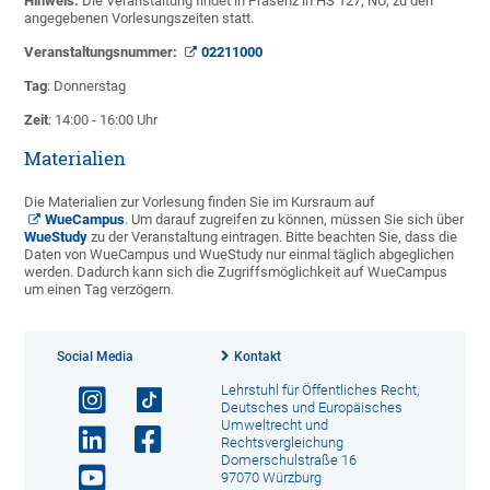
Hinweis:
Die Veranstaltung findet in Präsenz in HS 127, NU, zu den
angegebenen Vorlesungszeiten statt.
Veranstaltungsnummer:
02211000
Tag
: Donnerstag
Zeit
: 14:00 - 16:00 Uhr
Materialien
Die Materialien zur Vorlesung finden Sie im Kursraum auf
WueCampus
. Um darauf zugreifen zu können, müssen Sie sich über
WueStudy
zu der Veranstaltung eintragen. Bitte beachten Sie, dass die
Daten von WueCampus und WueStudy nur einmal täglich abgeglichen
werden. Dadurch kann sich die Zugriffsmöglichkeit auf WueCampus
um einen Tag verzögern.
Social Media
Kontakt
Lehrstuhl für Öffentliches Recht,
Deutsches und Europäisches
Umweltrecht und
Rechtsvergleichung
Domerschulstraße 16
97070 Würzburg