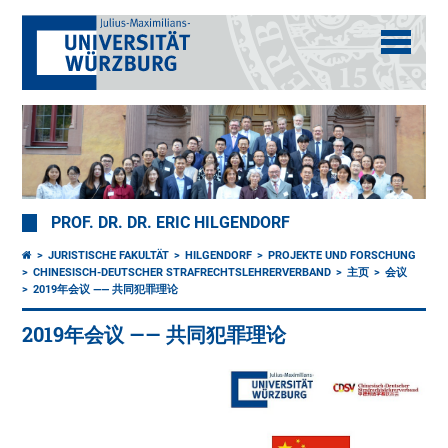
PROF. DR. DR. ERIC HILGENDORF
JURISTISCHE FAKULTÄT
HILGENDORF
PROJEKTE UND FORSCHUNG
CHINESISCH-DEUTSCHER STRAFRECHTSLEHRERVERBAND
主页
会议
2019年会议 —— 共同犯罪理论
2019年会议 —— 共同犯罪理论