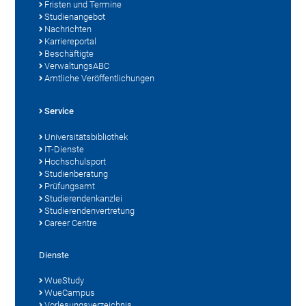
Fristen und Termine
Studienangebot
Nachrichten
Karriereportal
Beschäftigte
VerwaltungsABC
Amtliche Veröffentlichungen
Service
Universitätsbibliothek
IT-Dienste
Hochschulsport
Studienberatung
Prüfungsamt
Studierendenkanzlei
Studierendenvertretung
Career Centre
Dienste
WueStudy
WueCampus
Vorlesungsverzeichnis