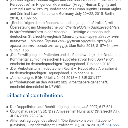
Per­spective”, in Hilgendorf/Kremnitzer (Hrsg.), Human Dignity and
Criminal Law, Würzburg Conference on Human Dignity, Human Rights
and Criminal Law in Israel and Germany, July 20–22, 2015, Berlin
2018, S. 139-155.
„Rechtsfolgen der im Rauschzustand begangenen Straftat“, mit
Übersetzung ins Mongolische von
Chantsaldulam Dashzeveg-Ehlers
,
in Strafrechtsreform in der Mongolei – Beiträge zu mongolisch-
deutschen Strafrechtsvergleich (Монгол улсын эрүүгийн эрх зүйн
шинэтгэл – Монгол-Герман харьцуулсан эрүүгийн эрх зүйн
эрдэм шинжилгээний илтгэлүүд), Ulan Bator 2018, S. 57–64 bzw.
S. 157–165.
„Die Einwilligung der Patienten und die Rechtswidrigkeit – Deutscher
Kommentar zum chinesischen Hauptreferat von Prof.
Jun Feng
“,
erscheint im deutschsprachigen Tagungsband, Tübingen 2018.
„Der Verbotsirrtum im deutschen Recht – Hauptreferat“, erscheint
im deutschsprachigen Tagungsband, Tübingen 2018.
„Anmerkung zu BGH, Urteil v. 24.01.2018 – 1 StR 331/17“
(Anforderungen an den Vorsatz bzgl. Arbeitgebereigenschaft),
erscheint demnächst in NZWiSt.
Didactical Contributions
Der Doppelirrtum auf Rechtfertigungsebene, JuS 2007, 617-621.
Übungshausarbeit StR: "Das Anwesen im Hunsrück" (Strafrecht AT),
JURA 2008, 228-234.
Aktenvortrag Jugendstrafrecht: "Die Spielekonsole mit Zubehör"
(Revision, Jugendstrafrecht, Strafrecht BT), JURA 2010,
551-556
.