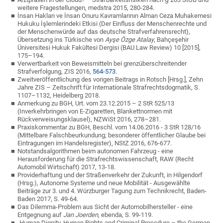
weitere Fragestellungen, medstra 2015, 280-284.
İnsan Hakları ve İnsan Onuru Kavramlarının Alman Ceza Muhakemesi
Hukuku İşlemlerindeki Etkisi (Der Einfluss der Menschenrechte und
der Menschenwürde auf das deutsche Strafverfahrensrecht),
Übersetzung ins Türkische von
Ayşe Özge Atalay
, Bahçeşehir
Üniversitesi Hukuk Fakültesi Dergisi (BAU Law Review) 10 [2015],
175–194.
Verwertbarkeit von Beweismitteln bei grenzüberschreitender
Strafverfolgung, ZIS 2016,
564-573
.
Zweitveröffentlichung des vorigen Beitrags in Rotsch [Hrsg.], Zehn
Jahre ZIS – Zeitschrift für Internationale Strafrechtsdogmatik, S.
1107–1132, Heidelberg 2018.
Anmerkung zu BGH, Urt. vom 23.12.2015 – 2 StR 525/13
(Inverkehrbringen von E-Zigaretten, Blankettnormen mit
Rückverweisungsklausel), NZWiSt 2016, 278–281.
Praxiskommentar zu BGH, Beschl. vom 14.06.2016 - 3 StR 128/16
(Mittelbare Falschbeurkundung; besonderer öffentlicher Glaube bei
Eintragungen im Handelsregister), NStZ 2016, 676-677.
Notstandsalgorithmen beim autonomen Fahrzeug - eine
Herausforderung für die Strafrechtswissenschaft, RAW (Recht
Automobil Wirtschaft) 2017, 13-18.
Providerhaftung und der Straßenverkehr der Zukunft, in Hilgendorf
(Hrsg.), Autonome Systeme und neue Mobilität - Ausgewählte
Beiträge zur 3. und 4. Würzburger Tagung zum Technikrecht, Baden-
Baden 2017, S. 49-64.
Das Dilemma-Problem aus Sicht der Automobilhersteller - eine
Entgegnung auf
Jan Joerden
, ebenda, S. 99-119.
„Human Dignity, Human Rights and Criminal Procedure – the German