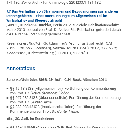
179-180;
Soiné
, Archiv für Kriminologie 220 [2007], 181-182.
Das Verhältnis von Strafnormen und Bezugsnormen aus anderen
Rechtsgebieten – Eine Untersuchung zum Allgemeinen Teil im
Wirtschafts- und Steuerstrafrecht
, 439 S., Duncker & Humblot, Berlin 2012, zugleich: Habilitationsschrift
Mainz 2010, betreut von Prof. Dr. Volker Erb, Publikation gefördert durch
die Deutsche Forschungsgemeinschaft.
Rezensionen:
Kudlich
, Goltdammer's Archiv für Strafrecht (GA)
2013, 590-592,
Steinberg
, WisteV-Journal (WiJ) 2012, 277-279;
Tiedemann
, Juristenzeitung (JZ) 2013, 179-180.
Annotations
Schönke/Schröder, StGB, 29. Aufl., C.H. Beck, München 2014:
§§ 15-18 StGB (Allgemeiner Teil), Fortführung der Kommentierung
von Prof. Dr.
Detlev Sternberg-Lieben
.
§§ 267-282 StGB (Urkundendelikte), Fortführung der Kommentierung
von Prof. Dr.
Günter Heine
.
§§ 283-283d StGB (Insolvenzstraftaten), Fortführung der
Kommentierung von Prof. Dr.
Günter Heine
.
dto.
, 30. Aufl. im Erscheinen:
§§ 15–18 StGB (Allgemeiner Teil), Fortführung der Kommentierung