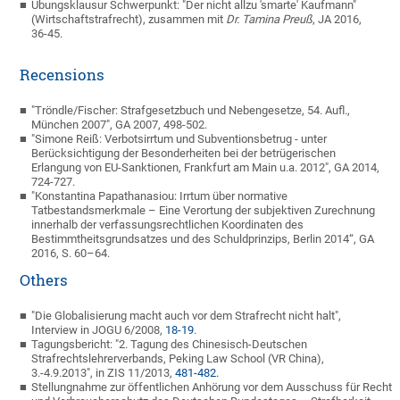
Übungsklausur Schwerpunkt: "Der nicht allzu 'smarte' Kaufmann"
(Wirtschaftstrafrecht), zusammen mit
Dr.
Tamina Preuß
, JA 2016,
36-45.
Recensions
"Tröndle/Fischer: Strafgesetzbuch und Nebengesetze, 54. Aufl.,
München 2007", GA 2007, 498-502.
"Simone Reiß: Verbotsirrtum und Subventionsbetrug - unter
Berücksichtigung der Besonderheiten bei der betrügerischen
Erlangung von EU-Sanktionen, Frankfurt am Main u.a. 2012", GA 2014,
724-727.
"Konstantina Papathanasiou: Irrtum über normative
Tatbestandsmerkmale – Eine Verortung der subjektiven Zurechnung
innerhalb der verfassungsrechtlichen Koordinaten des
Bestimmtheitsgrundsatzes und des Schuldprinzips, Berlin 2014“, GA
2016, S. 60–64.
Others
"Die Globalisierung macht auch vor dem Strafrecht nicht halt",
Interview in JOGU 6/2008,
18-19
.
Tagungsbericht: "2. Tagung des Chinesisch-Deutschen
Strafrechtslehrerverbands, Peking Law School (VR China),
3.-4.9.2013", in ZIS 11/2013,
481-482.
Stellungnahme zur öffentlichen Anhörung vor dem Ausschuss für Recht