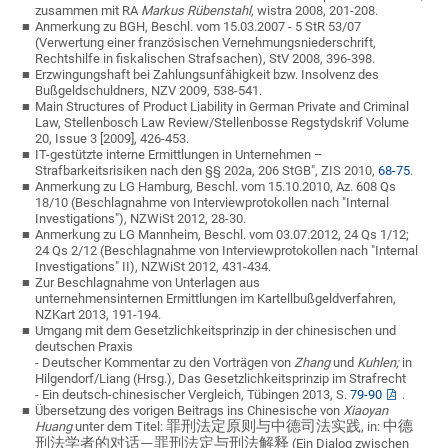
zusammen mit RA
Markus Rübenstahl
, wistra 2008, 201-208.
Anmerkung zu BGH, Beschl. vom 15.03.2007 - 5 StR 53/07
(Verwertung einer französischen Vernehmungsniederschrift,
Rechtshilfe in fiskalischen Strafsachen), StV 2008, 396-398.
Erzwingungshaft bei Zahlungsunfähigkeit bzw. Insolvenz des
Bußgeldschuldners, NZV 2009, 538-541.
Main Structures of Product Liability in German Private and Criminal
Law, Stellenbosch Law Review/Stellenbosse Regstydskrif Volume
20, Issue 3 [2009], 426-453.
IT-gestützte interne Ermittlungen in Unternehmen –
Strafbarkeitsrisiken nach den §§ 202a, 206 StGB", ZIS 2010,
68-75
.
Anmerkung zu LG Hamburg, Beschl. vom 15.10.2010, Az. 608 Qs
18/10 (Beschlagnahme von Interviewprotokollen nach "Internal
Investigations"), NZWiSt 2012, 28-30.
Anmerkung zu LG Mannheim, Beschl. vom 03.07.2012, 24 Qs 1/12;
24 Qs 2/12 (Beschlagnahme von Interviewprotokollen nach "Internal
Investigations" II), NZWiSt 2012, 431-434.
Zur Beschlagnahme von Unterlagen aus
unternehmensinternen Ermittlungen im Kartellbußgeldverfahren,
NZKart 2013, 191-194.
Umgang mit dem Gesetzlichkeitsprinzip in der chinesischen und
deutschen Praxis
- Deutscher Kommentar zu den Vorträgen von
Zhang
und
Kuhlen;
in
Hilgendorf/Liang (Hrsg.), Das Gesetzlichkeitsprinzip im Strafrecht
- Ein deutsch-chinesischer Vergleich, Tübingen 2013, S.
79-90
.
Übersetzung des vorigen Beitrags ins Chinesische von
Xiaoyan
Huang
unter dem Titel:
, in:
罪刑法定原
则与中德司法实践
中德
(Ein Dialog zwischen
刑法学者的
对话
—
罪刑法定与刑法解
释