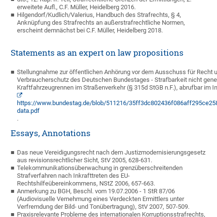
erweitete Aufl., C.F. Müller, Heidelberg 2016.
Hilgendorf/Kudlich/Valerius, Handbuch des Strafrechts, § 4,
Anknüpfung des Strafrechts an außerstrafrechtliche Normen,
erscheint demnächst bei C.F. Müller, Heidelberg 2018.
Statements as an expert on law propositions
Stellungnahme zur öffentlichen Anhörung vor dem Ausschuss für Recht 
Verbraucherschutz des Deutschen Bundestages - Strafbarkeit nicht gen
Kraftfahrzeugrennen im Straßenverkehr (§ 315d StGB n.F.), abrufbar im In
https://www.bundestag.de/blob/511216/35ff3dc802436f086aff295ce25
data.pdf
.
Essays, Annotations
Das neue Vereidigungsrecht nach dem Justizmodernisierungsgesetz
aus revisionsrechtlicher Sicht, StV 2005, 628-631.
Telekommunikationsüberwachung in grenzüberschreitenden
Strafverfahren nach Inkrafttreten des EU-
Rechtshilfeübereinkommens, NStZ 2006, 657-663.
Anmerkung zu BGH, Beschl. vom 19.07.2006 - 1 StR 87/06
(Audiovisuelle Vernehmung eines Verdeckten Ermittlers unter
Verfremdung der Bild- und Tonübertragung), StV 2007, 507-509.
Praxisrelevante Probleme des internationalen Korruptionsstrafrechts,