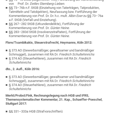
von Prof. Dr.
Detlev Sternberg-Lieben.
§§ 73–76b n.F. StGB (Einziehung von Taterträgen, Tatprodukten,
Tatmitteln und Tatobjekten), Neufassung bzw. Fortführung der
Kommentierung von Prof. Dr. Dr. h.c. mult.
Albin Eser
zu §§ 73–76a
a.F. StGB (Verfall und Einziehung).
§§ 267–282 StGB (Urkundendelikte), Fortführung der
Kommentierung von Prof. Dr.
Günter Heine.
§§ 283–283d StGB (Insolvenzstraftaten), Fortführung der
Kommentierung von Prof. Dr.
Günter Heine.
Flore/Tsambikakis, Steuerstrafrecht, Heymanns, Köln 2012:
§ 373 AO (Gewerbsmäßiger, gewaltsamer und bandmäßiger
Schmuggel), zusammen mit RA Dr.
Friedrich Schultehinrichs
§ 374 AO (Steuerhehlerei), zusammen mit RA Dr.
Friedrich
Schultehinrichs
dto., 2. Aufl., Köln 2016:
§ 373 AO (Gewerbsmäßiger, gewaltsamer und bandmäßiger
Schmuggel), zusammen mit RA Dr.
Friedrich Schultehinrichs
§ 374 AO (Steuerhehlerei), zusammen mit RA Dr.
Friedrich
Schultehinrichs
Merkt/Probst/Fink, Rechnungslegung nach HGB und IFRS,
Themensystematischer Kommentar, 21. Kap., Schaeffer-Poeschel,
Stuttgart 2017:
§§ 331–333a HGB (Strafvorschriften)