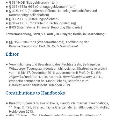
§ 334 HGB (Bußgeldvorschriften)
§ 335–335a HGB (Ordnungsgeldvorschriften)
§ 335b HGB (Bestimmte Offene Handelsgesellschaften und
Kommanditgesellschaften)
§ 335c HGB (Mitteilungspflichten)
§ 342e HGB (Prüfstelle für Rechnungslegung)
IFRS (International Financial Reporting Standards)
Löwe/Rosenberg, StPO, 27. Aufl., De Gruyter, Berlin, in Bearbeitung.
§§ 359-373a StPO (Wiederaufnahme), Fortführung der
Kommentierung von Prof. Dr.
Karl Heinz Gössel.
Editor
Verwirklichung und Bewahrung des Rechtsstaats, Beiträge der
Würzburger Tagung zum deutsch-chinesichen Strafrechtsvergleich
vom 16. bis 17. Dezember 2016, zusammen mit Prof. Dr. Dr.
Eric
Hilgendorf
und Prof. Dr. Dt. h.c. mult.
Bernd Schünemann
, 330 S.,
erscheint demnächst bei Mohr Siebeck, Schriften zum
Ostasiatischen Strafrecht, Tübingen 2019.
Contributions to Handbooks
Knierim/Rübenstahl/Tsambikakis, Handbuch Internal Investigations,
11. Kap., II. Teil, Strafrechtliche Grenzen der Ermittlungen, C.F. Müller,
Heidelberg 2013.
dto., 12. Kap. II. Teil, Strafrechtliche Grenzen der Ermittlungen, 2.