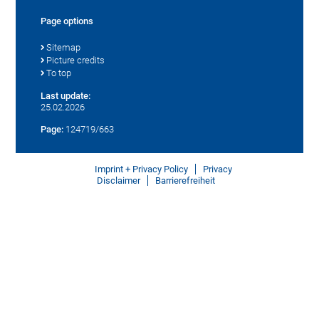
Page options
Sitemap
Picture credits
To top
Last update:
25.02.2026
Page:
124719/663
Imprint + Privacy Policy
Privacy
Disclaimer
Barrierefreiheit