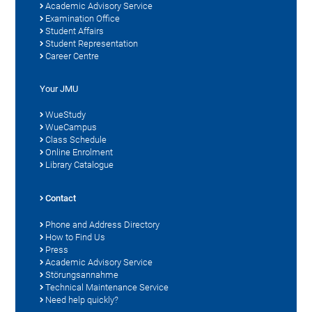
Academic Advisory Service
Examination Office
Student Affairs
Student Representation
Career Centre
Your JMU
WueStudy
WueCampus
Class Schedule
Online Enrolment
Library Catalogue
Contact
Phone and Address Directory
How to Find Us
Press
Academic Advisory Service
Störungsannahme
Technical Maintenance Service
Need help quickly?