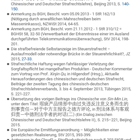
Chinesischer und Deutscher Strafrechtslehre), Beijing 2013, S.
140-
150.
Anmerkung zu BGH, Beschl. vom 05.09.2013 - 1 StR 162/13
(Nötigung durch anwaltlichen Mahnschreiben beim
Masseninkasso), NZWiSt 2014, 64-65.
Anmerkung zum BGH, Beschl. vom 21.11.2012 - 1 StR 310/12 =
BGHSt 58, 32-50 (Verwertbarkeit der Erkenntnisse einer im Ausland
durchgeführten Telekommunikationsüberwachung), StV 2014, 198-
201.
Die strafbefreiende Selbstanzeige im Steuerstrafrecht –
Auslaufmodell oder notwendige Brücke in der Steuerehrlichkeit?, JZ
2015,
27-33.
Strafrechtliche Haftung wegen fahrlässiger Verletzung der
Sorgfaltspflicht bei mangelhaften Produkten - Deutscher Kommentar
zum Vortrag von Prof.
Xinjin Qu
, in Hilgendorf (Hrsg.), Aktuelle
Herausforderungen des chinesischen und deutschen Strafrecht,
Beiträge der zweiten Tagung des chinesisch-deutschen
Strafrechtslehrerverbands, 3. bis 4. September 2013, Tübingen 2015,
S. 221-227.
Übersetzung des vorigen Beitrags ins Chinesische von
Sin-Min Lin
,
unter dem Titel:
瑕疵
产品情形中由过失违反注意义务而生的
,
in
刑事责任
—
对于中方主报告之德方评论
刑法体系与客
观
(
Ein Dia­log zwischen
归责
—
中德刑法学者的
对话
(
二
)
Chinesischer und Deutscher Strafrechtslehre II), S. 215–221, Beijing
2015
.
Die Europäische Ermittlungsanordnung – Möglichkeiten einer
gesetzlichen Realisierung, StV 2015, 393-399.
Arztpraxen in der Cloud? – Strafbarkeitsrisiken nach § 203 StGB und