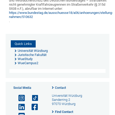
und Verbraucherschutz des Deutschen Bundestages – Strafbarkeit
nicht genehmigter Kraftfahrzeugrennen im Straßenverkehr (§ 315d
StGB n.F.), abrufbar im Internet unter:
https://www.bundestag.de/ausschuesse18/a06/anhoerungen/stellung­
nahmen/510632
.
Quick Links
Universität Würzburg
Juristische Fakultät
WueStudy
WueCampus2
Social Media
Contact
Universität Würzburg
Sanderring 2
97070 Würzburg
Find Contact