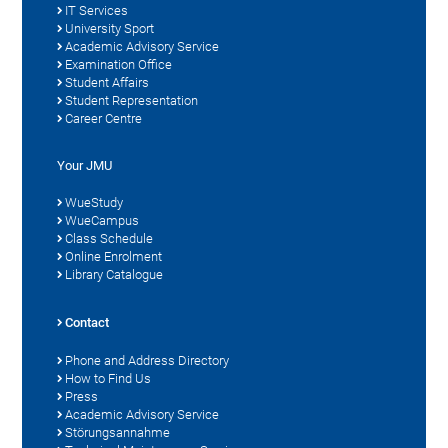
IT Services
University Sport
Academic Advisory Service
Examination Office
Student Affairs
Student Representation
Career Centre
Your JMU
WueStudy
WueCampus
Class Schedule
Online Enrolment
Library Catalogue
Contact
Phone and Address Directory
How to Find Us
Press
Academic Advisory Service
Störungsannahme