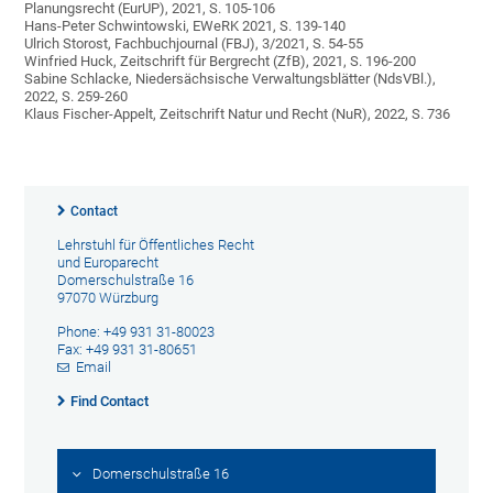
Planungsrecht (EurUP), 2021, S. 105-106
Hans-Peter Schwintowski, EWeRK 2021, S. 139-140
Ulrich Storost, Fachbuchjournal (FBJ), 3/2021, S. 54-55
Winfried Huck, Zeitschrift für Bergrecht (ZfB), 2021, S. 196-200
Sabine Schlacke, Niedersächsische Verwaltungsblätter (NdsVBl.),
2022, S. 259-260
Klaus Fischer-Appelt, Zeitschrift Natur und Recht (NuR), 2022, S. 736
Contact
Lehrstuhl für Öffentliches Recht
und Europarecht
Domerschulstraße 16
97070 Würzburg
Phone: +49 931 31-80023
Fax: +49 931 31-80651
Email
Find Contact
Domerschulstraße 16