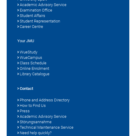
Academic Advisory Service
Examination Office
Student Affairs
Student Representation
Career Centre
Your JMU
WueStudy
WueCampus
Class Schedule
Online Enrolment
Library Catalogue
Contact
Phone and Address Directory
How to Find Us
Press
Academic Advisory Service
Störungsannahme
Technical Maintenance Service
Need help quickly?