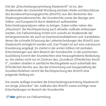
Ziel der „Entscheidungssammlung Staatsrecht“ ist es, den
Studierenden der Universität Würzburg zentrale Urteile und Beschlüsse
des Bundesverfassungsgerichts (BVerfG) aus den Bereichen des
Staatsorganisationsrechts, der Grundrechte sowie der Bezüge zum
Völker- und Europarecht durch didaktisch aufbereitete
Entscheidungsanalysen näher zu bringen. Dabei sollen neben den
„Klassikern“ der Rechtsprechung auch aktuelle Judikate einbezogen
werden. Die Fallsammlung richtet sich sowohl an Studierende der
Anfangssemester als auch an Examenskandidatinnen und -kandidaten,
denen die schnelle Erfassung der Leitentscheidungen des BVerfG zum
Staatsrecht ermöglicht werden soll. Das Projekt ist auf eine sukzessive
Erweiterung angelegt. Es startet in der ersten Edition mit zentralen
Entscheidungen aus dem Bereich der Grundrechte. In der juristischen
Ausbildung kommt den Grundrechten eine herausgehobene Bedeutung
zu. Sie stehen nicht nur im Zentrum des „Grundkurs Öffentliches Recht
II“, sondern strahlen in sämtliche Rechtsgebiete auch außerhalb des
Öffentlichen Rechts aus. Bei der Entwicklung und Ausgestaltung der
Grundrechtslehren nimmt die Rechtsprechung des BVerfG eine
prägende Stellung ein.
Die zweite Auflage erweitert die Entscheidungssammlung Staatsrecht
um einige „Klassiker“ der Judikatur des BVerfG sowie wichtige neue
Entscheidungen im Bereich der Grundrechte.
Hier
geht es zur Fallsammlung.