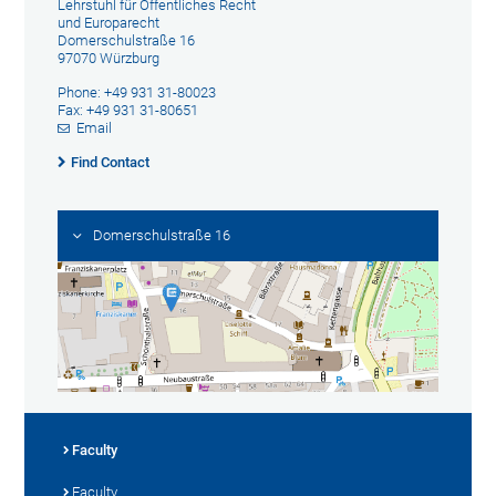
Lehrstuhl für Öffentliches Recht
und Europarecht
Domerschulstraße 16
97070 Würzburg
Phone: +49 931 31-80023
Fax: +49 931 31-80651
Email
Find Contact
Domerschulstraße 16
Faculty
Faculty