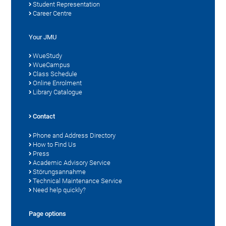
Student Representation
Career Centre
Your JMU
WueStudy
WueCampus
Class Schedule
Online Enrolment
Library Catalogue
Contact
Phone and Address Directory
How to Find Us
Press
Academic Advisory Service
Störungsannahme
Technical Maintenance Service
Need help quickly?
Page options