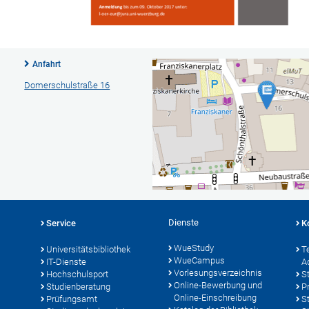
Anfahrt
Domerschulstraße 16
Dienste
Service
K
WueStudy
Universitätsbibliothek
T
WueCampus
IT-Dienste
A
Vorlesungsverzeichnis
Hochschulsport
S
Online-Bewerbung und
Studienberatung
P
Online-Einschreibung
Prüfungsamt
S