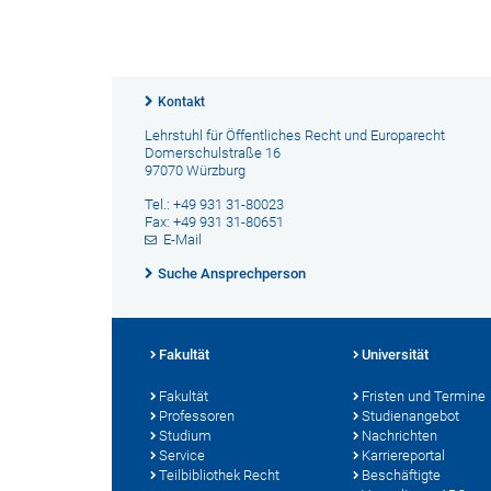
Kontakt
Lehrstuhl für Öffentliches Recht und Europarecht
Domerschulstraße 16
97070 Würzburg
Tel.: +49 931 31-80023
Fax: +49 931 31-80651
E-Mail
Suche Ansprechperson
Fakultät
Universität
Fakultät
Fristen und Termine
Professoren
Studienangebot
Studium
Nachrichten
Service
Karriereportal
Teilbibliothek Recht
Beschäftigte