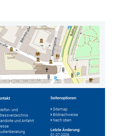
Seitenoptionen
ontakt
Sitemap
elefon- und
Bildnachweise
dressverzeichnis
Nach oben
tandorte und Anfahrt
resse
Letzte Änderung:
tudienberatung
01.07.2026